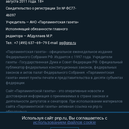
августа 2011 года. 18+
Свидетельство о регистрации Эл № ФС77-
46097
Учредитель — АНО «Парламентская газета»
Исполняющий обязанности главного
редактора — Абдуллаев М.Р.
Тел.: +7 (495) 637–69–79 E-mail:
pg@pnp.ru
«Парламентская газета» - официальное еженедельное издание
Федерального Собрания РФ. Издается с 1997 года. Учредители
газеты - Государственная Дума и Совет Федерации РФ. Официальный
публикатор федеральных конституционных законов, федеральных
законов и актов палат Федерального Собрания. «Парламентская
газета» имеет пункты печати и представительства в десяти субъектах
федерации.
Сайт «Парламентской газеты» - это оперативные новости и
достоверная информация о принимаемых в стране законах и
деятельности депутатов и сенаторов. При использовании материалов
сайта «Парламентской газеты» активная ссылка на pnp.ru
обязательна.
Используя сайт pnp.ru, Вы соглашаетесь с
На информационном ресурсе применяются
рекомендательные
использованием файлов cookie
технологии