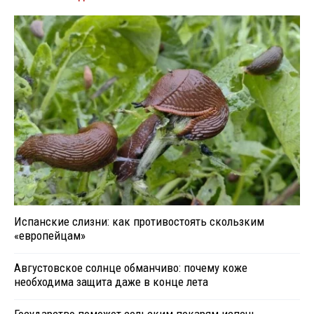
Испанские слизни: как противостоять скользким
«европейцам»
Августовское солнце обманчиво: почему коже
необходима защита даже в конце лета
Государство поможет сельским пекарям испечь