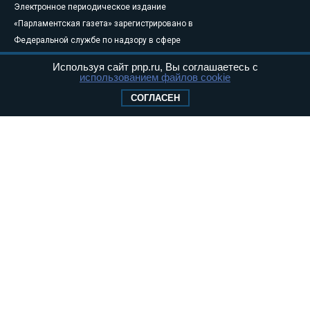
Электронное периодическое издание
«Парламентская газета» зарегистрировано в
Федеральной службе по надзору в сфере
связи, информационных технологий и
Используя сайт pnp.ru, Вы соглашаетесь с
массовых коммуникаций (Роскомнадзор) 05
использованием файлов cookie
августа 2011 года. 18+
СОГЛАСЕН
Свидетельство о регистрации Эл № ФС77-
46097
Учредитель — АНО «Парламентская газета»
Исполняющий обязанности главного
редактора — Абдуллаев М.Р.
Тел.: +7 (495) 637–69–79 E-mail:
pg@pnp.ru
«Парламентская газета» - официальное еженедельное издание
Федерального Собрания РФ. Издается с 1997 года. Учредители
газеты - Государственная Дума и Совет Федерации РФ. Официальный
публикатор федеральных конституционных законов, федеральных
законов и актов палат Федерального Собрания. «Парламентская
газета» имеет пункты печати и представительства в десяти субъектах
федерации.
Сайт «Парламентской газеты» - это оперативные новости и