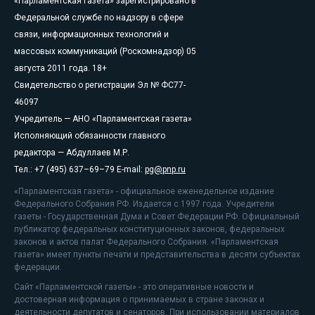
«Парламентская газета» зарегистрировано в
Федеральной службе по надзору в сфере
связи, информационных технологий и
массовых коммуникаций (Роскомнадзор) 05
августа 2011 года. 18+
Свидетельство о регистрации Эл № ФС77-
46097
Учредитель — АНО «Парламентская газета»
Исполняющий обязанности главного
редактора — Абдуллаев М.Р.
Тел.: +7 (495) 637–69–79 E-mail:
pg@pnp.ru
«Парламентская газета» - официальное еженедельное издание
Федерального Собрания РФ. Издается с 1997 года. Учредители
газеты - Государственная Дума и Совет Федерации РФ. Официальный
публикатор федеральных конституционных законов, федеральных
законов и актов палат Федерального Собрания. «Парламентская
газета» имеет пункты печати и представительства в десяти субъектах
федерации.
Сайт «Парламентской газеты» - это оперативные новости и
достоверная информация о принимаемых в стране законах и
деятельности депутатов и сенаторов. При использовании материалов