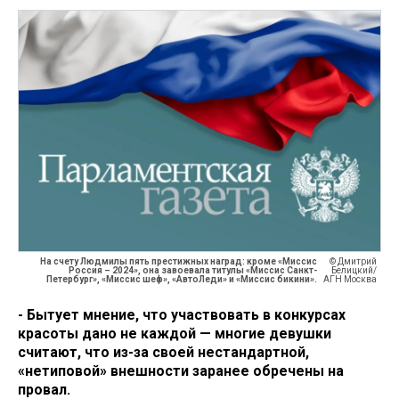
На счету Людмилы пять престижных наград: кроме «Миссис
© Дмитрий
Россия – 2024», она завоевала титулы «Миссис Санкт-
Белицкий/
Петербург», «Миссис шеф», «АвтоЛеди» и «Миссис бикини».
АГН Москва
- Бытует мнение, что участвовать в конкурсах
красоты дано не каждой — многие девушки
считают, что из-за своей нестандартной,
«нетиповой» внешности заранее обречены на
провал.