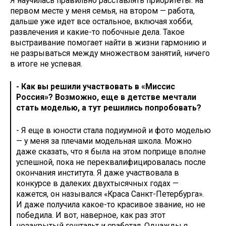
Я научилась правильно расставлять приоритеты: на
первом месте у меня семья, на втором — работа,
дальше уже идет все остальное, включая хобби,
развлечения и какие-то побочные дела. Такое
выстраивание помогает найти в жизни гармонию и
не разрываться между множеством занятий, ничего
в итоге не успевая.
- Как вы решили участвовать в «Миссис
Россия»? Возможно, еще в детстве мечтали
стать моделью, а тут решились попробовать?
- Я еще в юности стала подиумной и фото моделью
— у меня за плечами модельная школа. Можно
даже сказать, что я была на этом поприще вполне
успешной, пока не переквалифицировалась после
окончания института. Я даже участвовала в
конкурсе в далеких двухтысячных годах —
кажется, он назывался «Краса Санкт-Петербурга».
И даже получила какое-то красивое звание, но не
победила. И вот, наверное, как раз этот
незакрытый гештальт и сработал. Однажды я