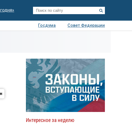
егодня»
Госдума
Совет Федерации
я
Авто
Недвижимость
Технологии
иза
Интересное за неделю