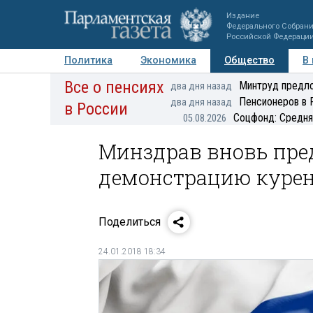
Издание
Федерального Собран
Российской Федераци
Политика
Экономика
Общество
В
Все о пенсиях
Фото
Авторы
Персоны
Мнения
Регионы
Минтруд предло
два дня назад
Пенсионеров в 
два дня назад
в России
Соцфонд: Средня
05.08.2026
Минздрав вновь пре
демонстрацию куре
Поделиться
24.01.2018 18:34