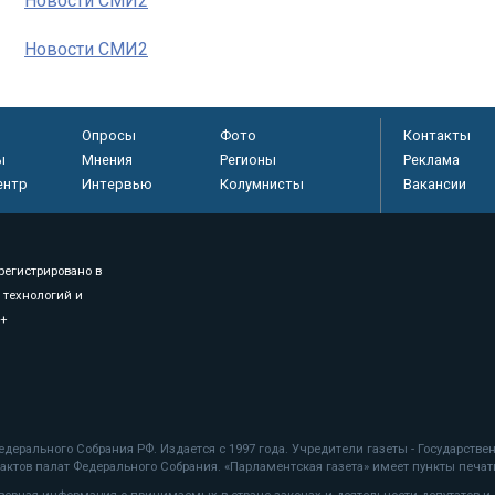
Новости СМИ2
Новости СМИ2
Опросы
Фото
Контакты
ы
Мнения
Регионы
Реклама
ентр
Интервью
Колумнисты
Вакансии
регистрировано в
 технологий и
8+
.
дерального Собрания РФ. Издается с 1997 года. Учредители газеты - Государств
ктов палат Федерального Собрания. «Парламентская газета» имеет пункты печати