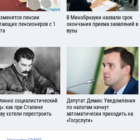
изменятся пенсии
В Минобрнауки назвали срок
тающих пенсионеров с 1
окончания приема заявлений в
ста
вузы
линно социалистический
Депутат Демин: Уведомления
д»: как при Сталине
по налогам начнут
ву хотели перестроить
автоматически приходить на
«Госуслуги»