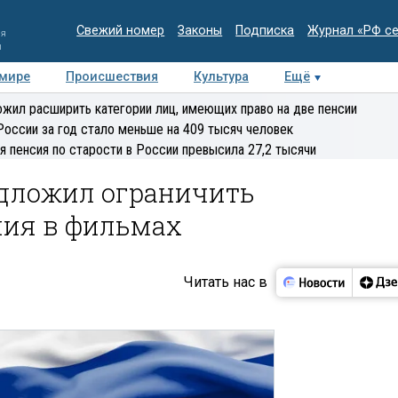
Свежий номер
Законы
Подписка
Журнал «РФ с
ия
и
 мире
Происшествия
Культура
Ещё
Медиацентр
Интервью
Колумнисты
Делова
жил расширить категории лиц, имеющих право на две пенсии
эксперт
России за год стало меньше на 409 тысяч человек
я пенсия по старости в России превысила 27,2 тысячи
дложил ограничить
ния в фильмах
Читать нас в