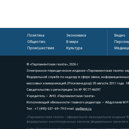
Политика
Экономика
Видео
Общество
В мире
Персон
Происшествия
Культура
Медиац
© «Парламентская газета», 2026 г.
Электронное периодическое издание «Парламентская газета» за
Федеральной службе по надзору в сфере связи, информационных
массовых коммуникаций (Роскомнадзор) 05 августа 2011 года. 1
Свидетельство о регистрации Эл № ФС77-46097
Учредитель — АНО «Парламентская газета»
Исполняющий обязанности главного редактора — Абдуллаев М.Р
Тел.: +7 (495) 637–69–79 E-mail:
pg@pnp.ru
«Парламентская газета» - официальное еженедельное издание Фе
федеральных конституционных законов, федеральных законов и а