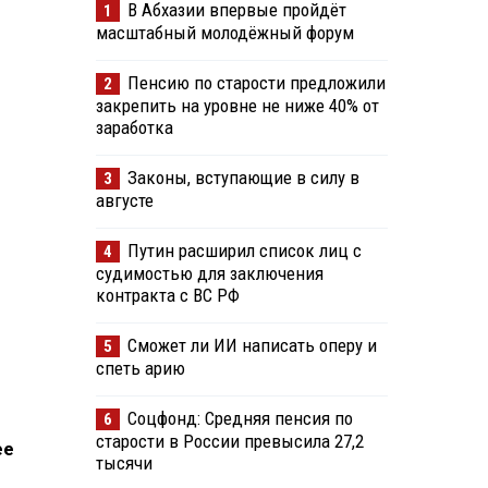
В Абхазии впервые пройдёт
1
масштабный молодёжный форум
Пенсию по старости предложили
2
закрепить на уровне не ниже 40% от
заработка
Законы, вступающие в силу в
3
августе
Путин расширил список лиц с
4
судимостью для заключения
контракта с ВС РФ
Сможет ли ИИ написать оперу и
5
спеть арию
Соцфонд: Средняя пенсия по
6
старости в России превысила 27,2
ее
тысячи