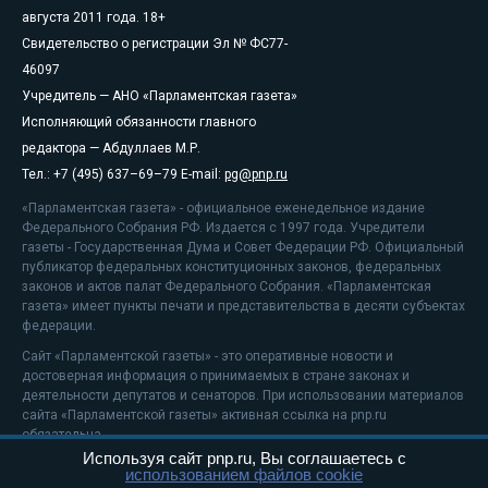
августа 2011 года. 18+
Свидетельство о регистрации Эл № ФС77-
46097
Учредитель — АНО «Парламентская газета»
Исполняющий обязанности главного
редактора — Абдуллаев М.Р.
Тел.: +7 (495) 637–69–79 E-mail:
pg@pnp.ru
«Парламентская газета» - официальное еженедельное издание
Федерального Собрания РФ. Издается с 1997 года. Учредители
газеты - Государственная Дума и Совет Федерации РФ. Официальный
публикатор федеральных конституционных законов, федеральных
законов и актов палат Федерального Собрания. «Парламентская
газета» имеет пункты печати и представительства в десяти субъектах
федерации.
Сайт «Парламентской газеты» - это оперативные новости и
достоверная информация о принимаемых в стране законах и
деятельности депутатов и сенаторов. При использовании материалов
сайта «Парламентской газеты» активная ссылка на pnp.ru
обязательна.
Используя сайт pnp.ru, Вы соглашаетесь с
На информационном ресурсе применяются
рекомендательные
использованием файлов cookie
технологии