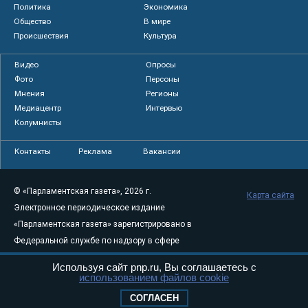
Политика
Экономика
Общество
В мире
Происшествия
Культура
Видео
Опросы
Фото
Персоны
Мнения
Регионы
Медиацентр
Интервью
Колумнисты
Контакты
Реклама
Вакансии
© «Парламентская газета», 2026 г.
Карта сайта
Электронное периодическое издание
«Парламентская газета» зарегистрировано в
Федеральной службе по надзору в сфере
связи, информационных технологий и
Используя сайт pnp.ru, Вы соглашаетесь с
массовых коммуникаций (Роскомнадзор) 05
использованием файлов cookie
августа 2011 года. 18+
СОГЛАСЕН
Свидетельство о регистрации Эл № ФС77-