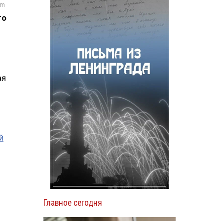
om
го
ая
й
Главное сегодня