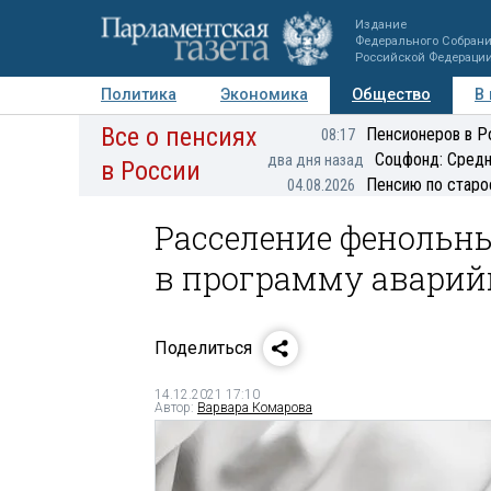
Издание
Федерального Собран
Российской Федераци
Политика
Экономика
Общество
В
Все о пенсиях
Фото
Авторы
Персоны
Мнения
Регионы
Пенсионеров в Р
08:17
Соцфонд: Средн
два дня назад
в России
Пенсию по старо
04.08.2026
Расселение фенольн
в программу аварий
Поделиться
14.12.2021 17:10
Автор:
Варвара Комарова