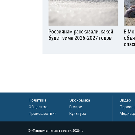
Россиянам рассказали, какой
В Мо
будет зима 2026-2027 годов
объя
опас
Политика
Экономика
Видео
Общество
В мире
Персон
Происшествия
Культура
Медиац
© «Парламентская газета», 2026 г.