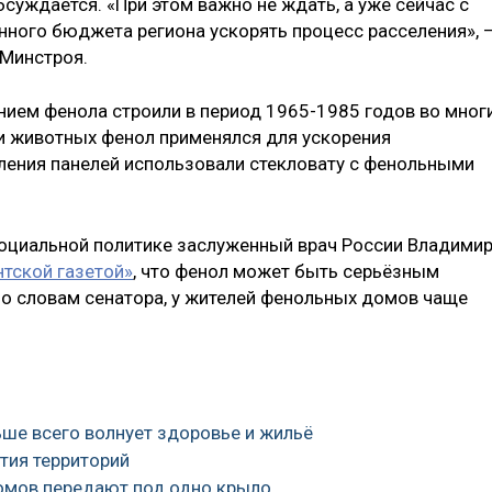
суждается. «При этом важно не ждать, а уже сейчас с
ного бюджета региона ускорять процесс расселения», 
 Минстроя.
ием фенола строили в период 1965-1985 годов во мног
и животных фенол применялся для ускорения
пления панелей использовали стекловату с фенольными
социальной политике заслуженный врач России Владими
нтской газетой»
, что фенол может быть серьёзным
По словам сенатора, у жителей фенольных домов чаще
ьше всего волнует здоровье и жильё
ития территорий
омов передают под одно крыло