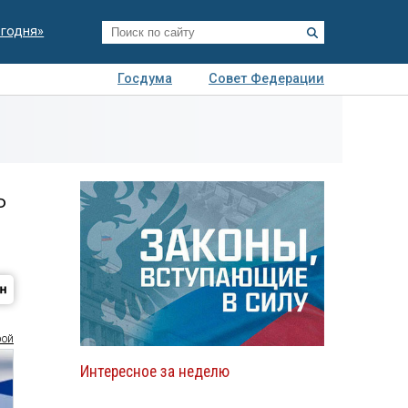
егодня»
Госдума
Совет Федерации
я
Авто
Недвижимость
Технологии
иза
ь
рой
Интересное за неделю