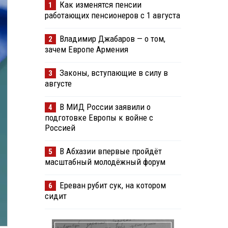
Как изменятся пенсии
1
работающих пенсионеров с 1 августа
Владимир Джабаров — о том,
2
зачем Европе Армения
Законы, вступающие в силу в
3
августе
В МИД России заявили о
4
подготовке Европы к войне с
Россией
В Абхазии впервые пройдёт
5
масштабный молодёжный форум
Ереван рубит сук, на котором
6
сидит