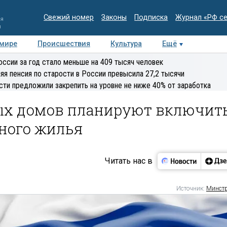
Свежий номер
Законы
Подписка
Журнал «РФ с
ия
и
 мире
Происшествия
Культура
Ещё
Медиацентр
Интервью
Колумнисты
Делова
оссии за год стало меньше на 409 тысяч человек
эксперт
яя пенсия по старости в России превысила 27,2 тысячи
сти предложили закрепить на уровне не ниже 40% от заработка
ых домов планируют включит
ного жилья
Читать нас в
Источник:
Минст