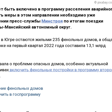
© pixabay.c
т быть включено в программу расселения аварийно
ть меры в этом направлении необходимо уже
щении пресс-службы
Минстроя
по итогам поездки
ы-Мансийский автономный округ.
ко в Югре остаются жилыми 235 фенольных домов, а общ
ке на первый квартал 2022 года составила 13,1 млрд
вала о проблеме опасных домов, особенно актуальной
тивах
включить фенольные постройки в программу второ
.
ение фенольных домов
чить в госпрограмму