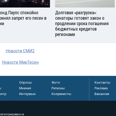
онд Паулс спокойно
Долговая «разгрузка»:
ринял запрет его песен в
сенаторы готовят закон о
ии
продлении срока погашения
бюджетных кредитов
регионами
Новости СМИ2
Новости МирТесен
Опросы
Фото
Контакты
ы
Мнения
Регионы
Реклама
ентр
Интервью
Колумнисты
Вакансии
регистрировано в