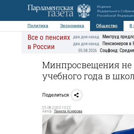
Издание
Федерального Собран
Российской Федераци
Политика
Экономика
Общество
В
Все о пенсиях
Фото
Авторы
Персоны
Мнения
Регионы
Минтруд предло
два дня назад
Пенсионеров в 
два дня назад
в России
Соцфонд: Средня
05.08.2026
Минпросвещения не 
учебного года в шко
Поделиться
25.08.2020 10:22
Автор:
Тамила Аскерова