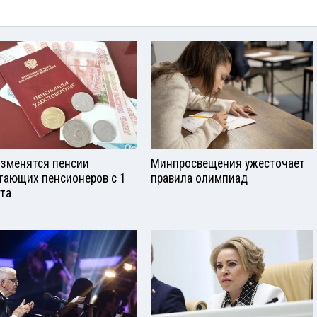
изменятся пенсии
Минпросвещения ужесточает
тающих пенсионеров с 1
правила олимпиад
ста