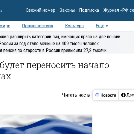
Свежий номер
Законы
Подписка
Журнал «РФ с
ия
и
 мире
Происшествия
Культура
Ещё
Медиацентр
Интервью
Колумнисты
Делова
жил расширить категории лиц, имеющих право на две пенсии
эксперт
России за год стало меньше на 409 тысяч человек
я пенсия по старости в России превысила 27,2 тысячи
будет переносить начало
лах
Читать нас в