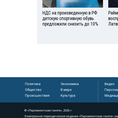
НДС на произведенную в РФ
Райм
детскую спортивную обувь
восп
предложили снизить до 10%
Латв
Политика
Экономика
Видео
Общество
В мире
Персон
Происшествия
Культура
Медиац
© «Парламентская газета», 2026 г.
Электронное периодическое издание «Парламентская газета» за