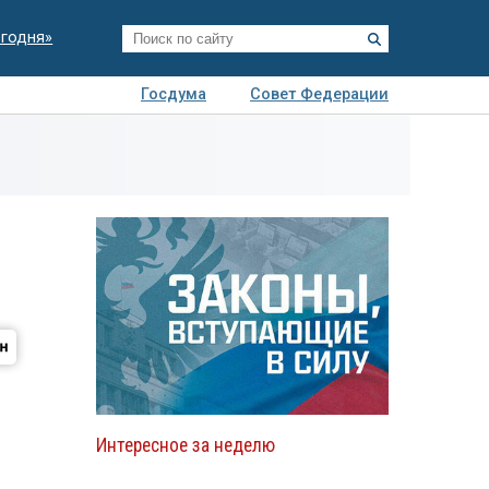
егодня»
Госдума
Совет Федерации
я
Авто
Недвижимость
Технологии
иза
Интересное за неделю