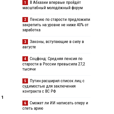
В Абхазии впервые пройдёт
1
масштабный молодёжный форум
Пенсию по старости предложили
2
закрепить на уровне не ниже 40% от
заработка
Законы, вступающие в силу в
3
августе
Соцфонд: Средняя пенсия по
4
старости в России превысила 27,2
тысячи
Путин расширил список лиц с
5
судимостью для заключения
контракта с ВС РФ
 1
Сможет ли ИИ написать оперу и
6
спеть арию