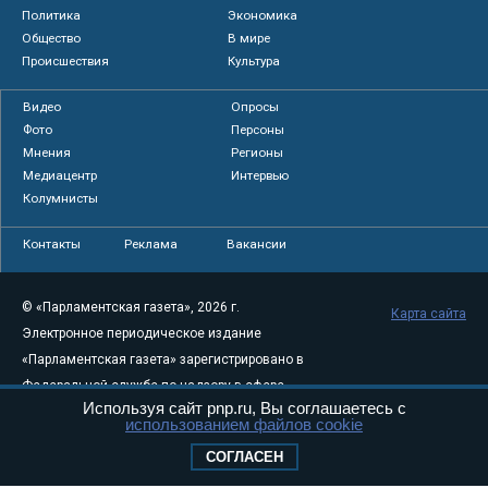
Политика
Экономика
Общество
В мире
Происшествия
Культура
Видео
Опросы
Фото
Персоны
Мнения
Регионы
Медиацентр
Интервью
Колумнисты
Контакты
Реклама
Вакансии
© «Парламентская газета», 2026 г.
Карта сайта
Электронное периодическое издание
«Парламентская газета» зарегистрировано в
Федеральной службе по надзору в сфере
Используя сайт pnp.ru, Вы соглашаетесь с
связи, информационных технологий и
использованием файлов cookie
массовых коммуникаций (Роскомнадзор) 05
СОГЛАСЕН
августа 2011 года. 18+