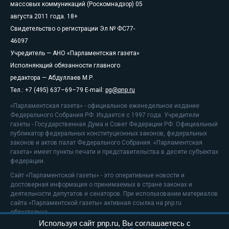
массовых коммуникаций (Роскомнадзор) 05
августа 2011 года. 18+
Свидетельство о регистрации Эл № ФС77-
46097
Учредитель — АНО «Парламентская газета»
Исполняющий обязанности главного
редактора — Абдуллаев М.Р.
Тел.: +7 (495) 637–69–79 E-mail:
pg@pnp.ru
«Парламентская газета» - официальное еженедельное издание
Федерального Собрания РФ. Издается с 1997 года. Учредители
газеты - Государственная Дума и Совет Федерации РФ. Официальный
публикатор федеральных конституционных законов, федеральных
законов и актов палат Федерального Собрания. «Парламентская
газета» имеет пункты печати и представительства в десяти субъектах
федерации.
Сайт «Парламентской газеты» - это оперативные новости и
достоверная информация о принимаемых в стране законах и
деятельности депутатов и сенаторов. При использовании материалов
сайта «Парламентской газеты» активная ссылка на pnp.ru
обязательна.
Используя сайт pnp.ru, Вы соглашаетесь с
На информационном ресурсе применяются
рекомендательные