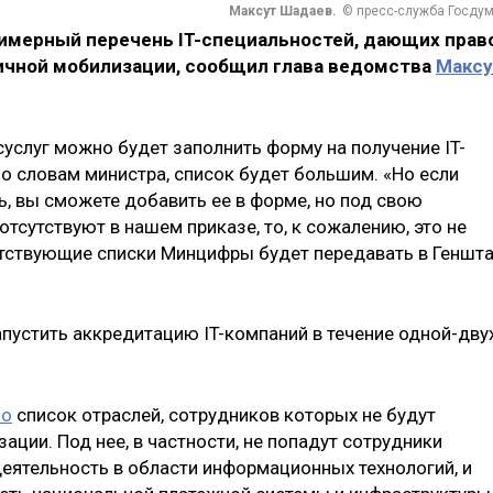
Максут Шадаев.
© пресс-служба Госду
имерный перечень IT-специальностей, дающих прав
тичной мобилизации, сообщил глава ведомства
Максу
осуслуг можно будет заполнить форму на получение IT-
о словам министра, список будет большим. «Но если
ь, вы сможете добавить ее в форме, но под свою
 отсутствуют в нашем приказе, то, к сожалению, это не
етствующие списки Минцифры будет передавать в Геншт
устить аккредитацию IT-компаний в течение одной-дву
ло
список отраслей, сотрудников которых не будут
ации. Под нее, в частности, не попадут сотрудники
еятельность в области информационных технологий, и