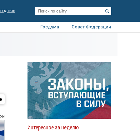
егодня»
Госдума
Совет Федерации
я
Авто
Недвижимость
Технологии
иза
ры
Интересное за неделю