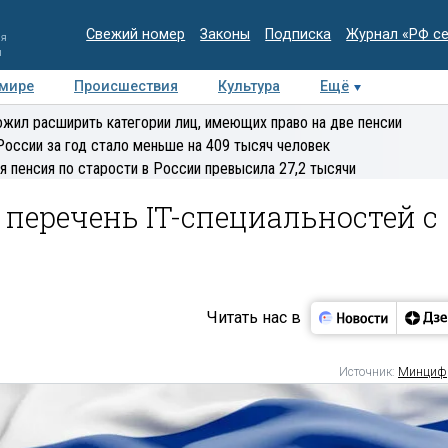
Свежий номер
Законы
Подписка
Журнал «РФ с
ия
и
 мире
Происшествия
Культура
Ещё
Медиацентр
Интервью
Колумнисты
Делова
жил расширить категории лиц, имеющих право на две пенсии
эксперт
России за год стало меньше на 409 тысяч человек
я пенсия по старости в России превысила 27,2 тысячи
перечень IT-специальностей с
Читать нас в
Источник:
Минциф