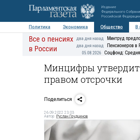
Издание
Федерального Собран
Российской Федераци
Политика
Экономика
Общество
В
Все о пенсиях
Фото
Авторы
Персоны
Мнения
Регионы
Минтруд предло
два дня назад
Пенсионеров в 
два дня назад
в России
Соцфонд: Средня
05.08.2026
Минцифры утвердит 
правом отсрочки
Поделиться
26.09.2022 23:03
Автор:
Руслан Грудцинов