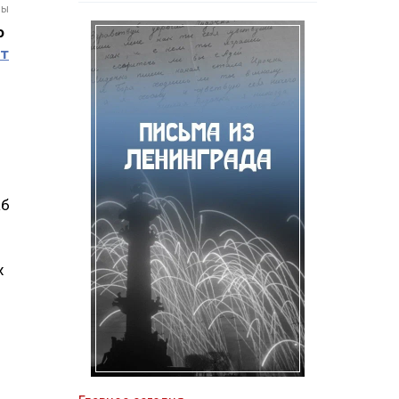
мы
о
т
аб
х