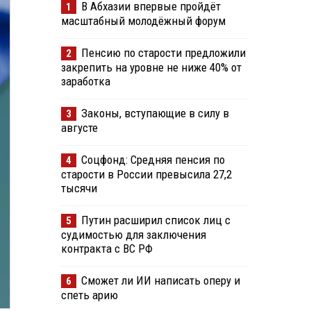
В Абхазии впервые пройдёт
1
масштабный молодёжный форум
Пенсию по старости предложили
2
закрепить на уровне не ниже 40% от
заработка
Законы, вступающие в силу в
3
августе
Соцфонд: Средняя пенсия по
4
старости в России превысила 27,2
тысячи
Путин расширил список лиц с
5
судимостью для заключения
контракта с ВС РФ
Сможет ли ИИ написать оперу и
6
спеть арию