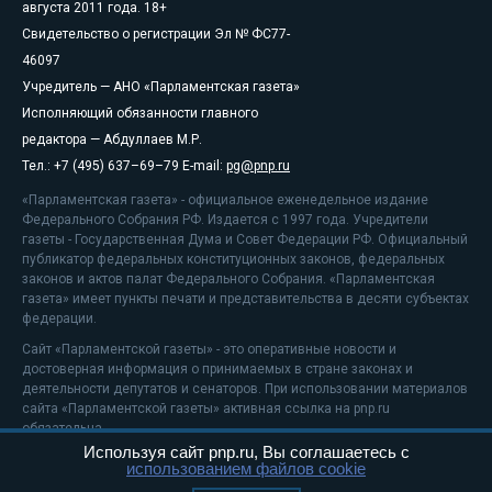
августа 2011 года. 18+
Свидетельство о регистрации Эл № ФС77-
46097
Учредитель — АНО «Парламентская газета»
Исполняющий обязанности главного
редактора — Абдуллаев М.Р.
Тел.: +7 (495) 637–69–79 E-mail:
pg@pnp.ru
«Парламентская газета» - официальное еженедельное издание
Федерального Собрания РФ. Издается с 1997 года. Учредители
газеты - Государственная Дума и Совет Федерации РФ. Официальный
публикатор федеральных конституционных законов, федеральных
законов и актов палат Федерального Собрания. «Парламентская
газета» имеет пункты печати и представительства в десяти субъектах
федерации.
Сайт «Парламентской газеты» - это оперативные новости и
достоверная информация о принимаемых в стране законах и
деятельности депутатов и сенаторов. При использовании материалов
сайта «Парламентской газеты» активная ссылка на pnp.ru
обязательна.
Используя сайт pnp.ru, Вы соглашаетесь с
На информационном ресурсе применяются
рекомендательные
использованием файлов cookie
технологии