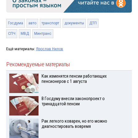
Госдума
авто
транспорт
документы
ДТП
СПЧ
МВД
Минтранс
Ещё материалы:
Ярослав Нилов
Рекомендуемые материалы
Как изменятся пенсии работающих
пенсионеров с 1 августа
В Госдуму внесли законопроект о
тринадцатой пенсии
Рак легкого коварен, но его можно
диагностировать вовремя