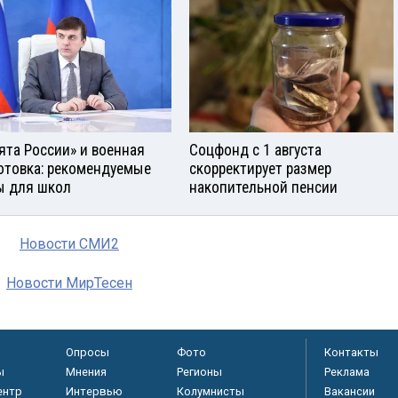
ята России» и военная
Соцфонд с 1 августа
отовка: рекомендуемые
скорректирует размер
ы для школ
накопительной пенсии
Новости СМИ2
Новости МирТесен
Опросы
Фото
Контакты
ы
Мнения
Регионы
Реклама
ентр
Интервью
Колумнисты
Вакансии