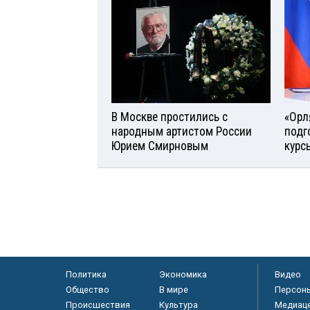
В Москве простились с
«Орл
народным артистом России
подг
Юрием Смирновым
курс
Политика
Экономика
Видео
Общество
В мире
Персон
Происшествия
Культура
Медиац