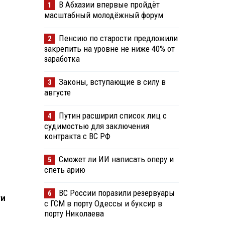
В Абхазии впервые пройдёт
1
масштабный молодёжный форум
Пенсию по старости предложили
2
закрепить на уровне не ниже 40% от
заработка
Законы, вступающие в силу в
3
августе
Путин расширил список лиц с
4
судимостью для заключения
контракта с ВС РФ
Сможет ли ИИ написать оперу и
5
спеть арию
ВС России поразили резервуары
6
ти
с ГСМ в порту Одессы и буксир в
порту Николаева