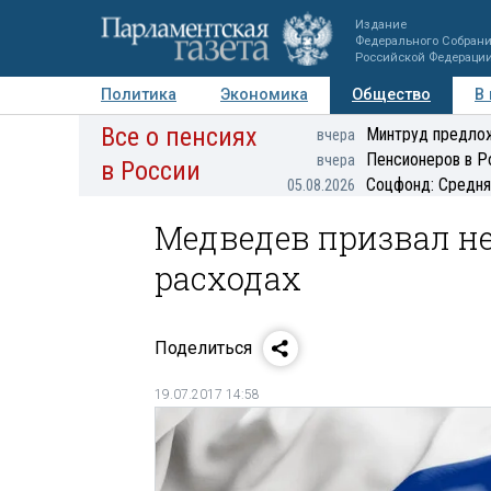
Издание
Федерального Собран
Российской Федераци
Политика
Экономика
Общество
В
Все о пенсиях
Фото
Авторы
Персоны
Мнения
Регионы
Минтруд предлож
вчера
Пенсионеров в Р
вчера
в России
Соцфонд: Средня
05.08.2026
Медведев призвал н
расходах
Поделиться
19.07.2017 14:58