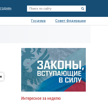
егодня»
Госдума
Совет Федерации
я
Авто
Недвижимость
Технологии
иза
Интересное за неделю