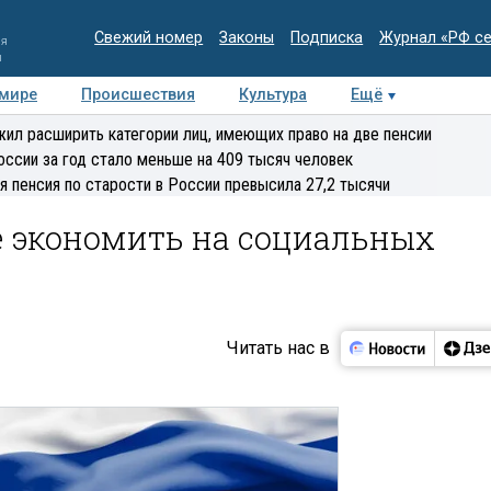
Свежий номер
Законы
Подписка
Журнал «РФ с
ия
и
 мире
Происшествия
Культура
Ещё
Медиацентр
Интервью
Колумнисты
Делова
ил расширить категории лиц, имеющих право на две пенсии
эксперт
оссии за год стало меньше на 409 тысяч человек
я пенсия по старости в России превысила 27,2 тысячи
е экономить на социальных
Читать нас в