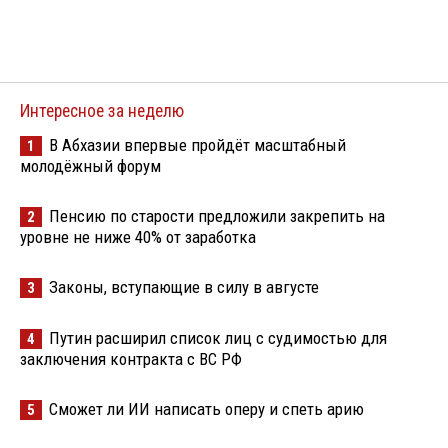
Интересное за неделю
В Абхазии впервые пройдёт масштабный
1
молодёжный форум
Пенсию по старости предложили закрепить на
2
уровне не ниже 40% от заработка
Законы, вступающие в силу в августе
3
Путин расширил список лиц с судимостью для
4
заключения контракта с ВС РФ
Сможет ли ИИ написать оперу и спеть арию
5