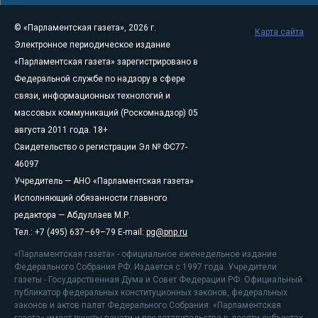
© «Парламентская газета», 2026 г.
Карта сайта
Электронное периодическое издание
«Парламентская газета» зарегистрировано в
Федеральной службе по надзору в сфере
связи, информационных технологий и
массовых коммуникаций (Роскомнадзор) 05
августа 2011 года. 18+
Свидетельство о регистрации Эл № ФС77-
46097
Учредитель — АНО «Парламентская газета»
Исполняющий обязанности главного
редактора — Абдуллаев М.Р.
Тел.: +7 (495) 637–69–79 E-mail:
pg@pnp.ru
«Парламентская газета» - официальное еженедельное издание
Федерального Собрания РФ. Издается с 1997 года. Учредители
газеты - Государственная Дума и Совет Федерации РФ. Официальный
публикатор федеральных конституционных законов, федеральных
законов и актов палат Федерального Собрания. «Парламентская
газета» имеет пункты печати и представительства в десяти субъектах