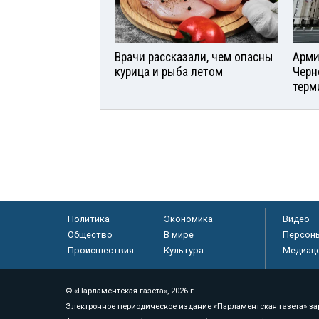
Врачи рассказали, чем опасны
Арми
курица и рыба летом
Черн
терм
Политика
Экономика
Видео
Общество
В мире
Персон
Происшествия
Культура
Медиац
© «Парламентская газета», 2026 г.
Электронное периодическое издание «Парламентская газета» за