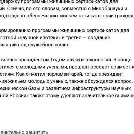
поддержку программы жилищных сертификатов для
й. Сейчас, по его словам, совместно с Минобрнауки и
подхода по обеспечению жильем этой категории граждан
формированию программы жилищных сертификатов для
готной «научной ипотеки» и третье — создание
низаций под служебное жилье.
ъявлен президентом Годом науки и технологий. В конце
етился с молодыми учеными, прошел госсовет совместн
логиям. Как отметил парламентарий, тогда президент
ния жильем молодых ученых, также обсуждался вопрос,
ехнической базы и развитием инфраструктуры научных
иной России» также этому уделяют значительное внимани
олнительно защитить