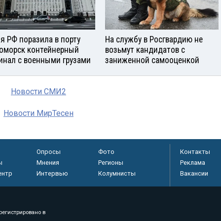
я РФ поразила в порту
На службу в Росгвардию не
оморск контейнерный
возьмут кандидатов с
инал с военными грузами
заниженной самооценкой
Новости СМИ2
Новости МирТесен
Опросы
Фото
Контакты
ы
Мнения
Регионы
Реклама
ентр
Интервью
Колумнисты
Вакансии
регистрировано в