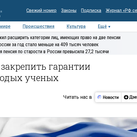
Свежий номер
Законы
Подписка
Журнал «РФ с
ия
и
 мире
Происшествия
Культура
Ещё
Медиацентр
Интервью
Колумнисты
Делова
ил расширить категории лиц, имеющих право на две пенсии
эксперт
оссии за год стало меньше на 409 тысяч человек
я пенсия по старости в России превысила 27,2 тысячи
 закрепить гарантии
лодых ученых
Читать нас в