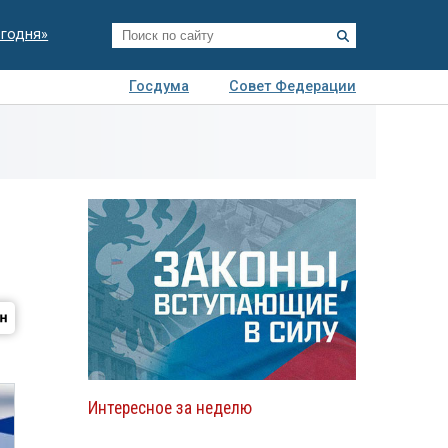
егодня»
Госдума
Совет Федерации
я
Авто
Недвижимость
Технологии
иза
Интересное за неделю