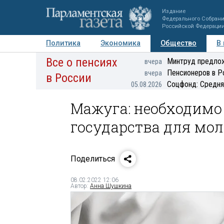
Издание
Федерального Собран
Российской Федераци
Политика
Экономика
Общество
В
Все о пенсиях
Фото
Авторы
Персоны
Мнения
Регионы
Минтруд предлож
вчера
Пенсионеров в Р
вчера
в России
Соцфонд: Средня
05.08.2026
Мажуга: необходимо
государства для мо
Поделиться
08.02.2022 12:06
Автор:
Анна Шушкина