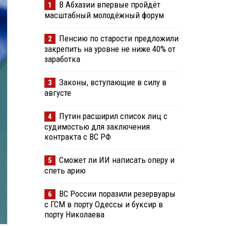
В Абхазии впервые пройдёт
1
масштабный молодёжный форум
Пенсию по старости предложили
2
закрепить на уровне не ниже 40% от
заработка
Законы, вступающие в силу в
3
августе
Путин расширил список лиц с
4
судимостью для заключения
контракта с ВС РФ
Сможет ли ИИ написать оперу и
5
спеть арию
ВС России поразили резервуары
6
с ГСМ в порту Одессы и буксир в
порту Николаева