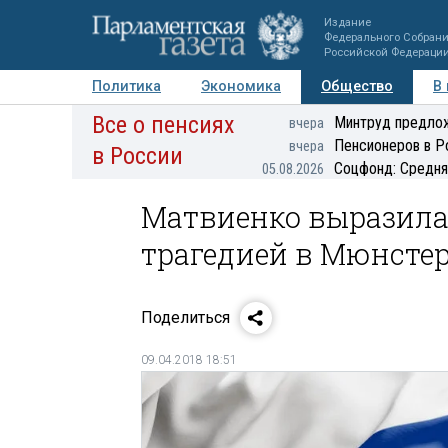
Издание
Федерального Собран
Российской Федераци
Политика
Экономика
Общество
В
Все о пенсиях
Фото
Авторы
Персоны
Мнения
Регионы
Минтруд предлож
вчера
Пенсионеров в Р
вчера
в России
Соцфонд: Средня
05.08.2026
Матвиенко выразила 
трагедией в Мюнсте
Поделиться
09.04.2018 18:51