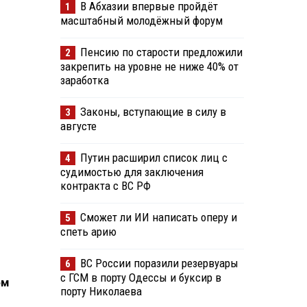
В Абхазии впервые пройдёт
1
масштабный молодёжный форум
Пенсию по старости предложили
2
закрепить на уровне не ниже 40% от
заработка
Законы, вступающие в силу в
3
августе
Путин расширил список лиц с
4
судимостью для заключения
контракта с ВС РФ
Сможет ли ИИ написать оперу и
5
спеть арию
ВС России поразили резервуары
6
с ГСМ в порту Одессы и буксир в
ом
порту Николаева