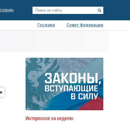
егодня»
Госдума
Совет Федерации
я
Авто
Недвижимость
Технологии
иза
Интересное за неделю