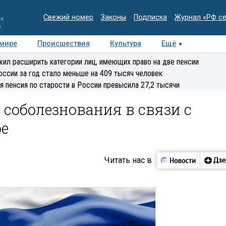
Свежий номер
Законы
Подписка
Журнал «РФ с
ия
и
 мире
Происшествия
Культура
Ещё
Медиацентр
Интервью
Колумнисты
Делова
ил расширить категории лиц, имеющих право на две пенсии
эксперт
оссии за год стало меньше на 409 тысяч человек
я пенсия по старости в России превысила 27,2 тысячи
соболезнования в связи с
ре
Читать нас в