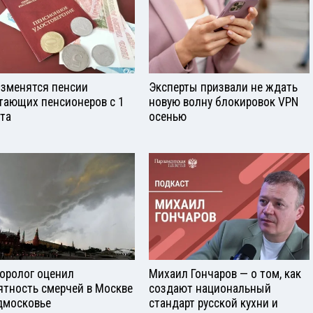
изменятся пенсии
Эксперты призвали не ждать
тающих пенсионеров с 1
новую волну блокировок VPN
ста
осенью
оролог оценил
Михаил Гончаров — о том, как
ятность смерчей в Москве
создают национальный
дмосковье
стандарт русской кухни и