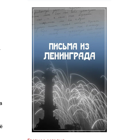
—
а
ё