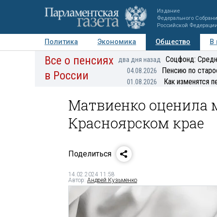
Издание
Федерального Собран
Российской Федераци
Политика
Экономика
Общество
В
Все о пенсиях
Фото
Авторы
Персоны
Мнения
Регионы
Соцфонд: Средн
два дня назад
Пенсию по старо
04.08.2026
в России
Как изменятся п
01.08.2026
Матвиенко оценила 
Красноярском крае
Поделиться
14.02.2024 11:58
Автор:
Андрей Кузьменко