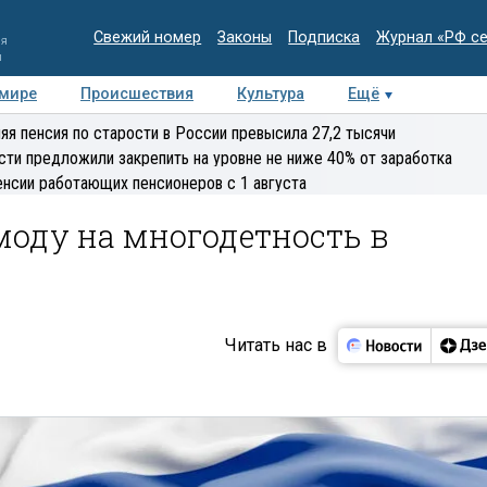
Свежий номер
Законы
Подписка
Журнал «РФ с
ия
и
 мире
Происшествия
Культура
Ещё
Медиацентр
Интервью
Колумнисты
Делова
яя пенсия по старости в России превысила 27,2 тысячи
эксперт
сти предложили закрепить на уровне не ниже 40% от заработка
енсии работающих пенсионеров с 1 августа
моду на многодетность в
Читать нас в