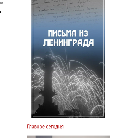
ии
ь
у
Главное сегодня