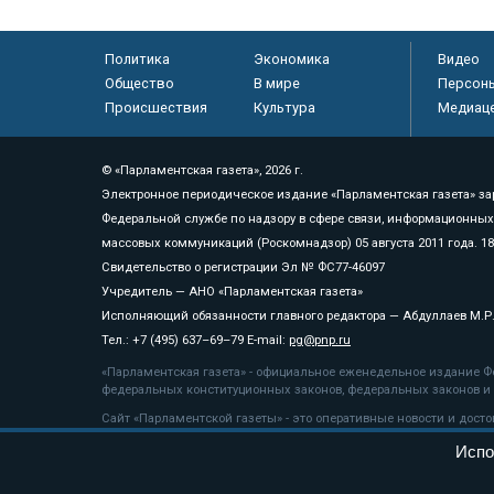
Политика
Экономика
Видео
Общество
В мире
Персон
Происшествия
Культура
Медиац
© «Парламентская газета», 2026 г.
Электронное периодическое издание «Парламентская газета» за
Федеральной службе по надзору в сфере связи, информационных
массовых коммуникаций (Роскомнадзор) 05 августа 2011 года. 1
Свидетельство о регистрации Эл № ФС77-46097
Учредитель — АНО «Парламентская газета»
Исполняющий обязанности главного редактора — Абдуллаев М.Р
Тел.: +7 (495) 637–69–79 E-mail:
pg@pnp.ru
«Парламентская газета» - официальное еженедельное издание Фе
федеральных конституционных законов, федеральных законов и а
Сайт «Парламентской газеты» - это оперативные новости и дост
«Парламентской газеты» активная ссылка на pnp.ru обязательна.
Испо
На информационном ресурсе применяются
рекомендательные т
Положение о защите персональных данных