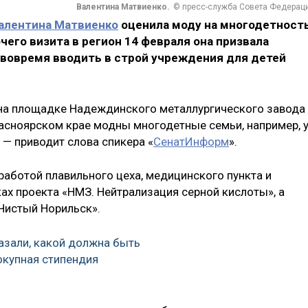
Валентина Матвиенко.
© пресс-служба Совета Федерац
алентина Матвиенко
оценила моду на многодетност
чего визита в регион 14 февраля она призвала
 вовремя вводить в строй учреждения для детей
 на площадке Надеждинского металлургического завода
расноярском крае модны многодетные семьи, например, 
 — приводит слова спикера «
СенатИнформ
».
работой плавильного цеха, медицинского пункта и
ах проекта «НМЗ. Нейтрализация серной кислоты», а
Чистый Норильск».
азал­и, какой должна быть
купная стипендия