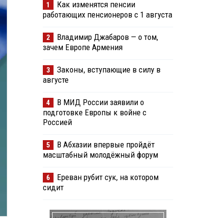
Как изменятся пенсии
1
работающих пенсионеров с 1 августа
Владимир Джабаров — о том,
2
зачем Европе Армения
Законы, вступающие в силу в
3
августе
В МИД России заявили о
4
подготовке Европы к войне с
Россией
В Абхазии впервые пройдёт
5
масштабный молодёжный форум
Ереван рубит сук, на котором
6
сидит