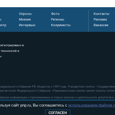
Опросы
Фото
Контакты
ы
Мнения
Регионы
Реклама
ентр
Интервью
Колумнисты
Вакансии
регистрировано в
 технологий и
8+
.
дерального Собрания РФ. Издается с 1997 года. Учредители газеты - Государств
ктов палат Федерального Собрания. «Парламентская газета» имеет пункты печати
оверная информация о принимаемых в стране законах и деятельности депутатов и
льзуя сайт pnp.ru, Вы соглашаетесь с
использованием файлов c
ехнологии
СОГЛАСЕН