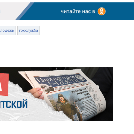
лодежь
госслужба