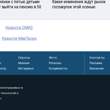
иянки с пятью детьми
Какие изменения ждут рынок
т выйти на пенсию в 50
госзакупок этой осенью
Новости СМИ2
Новости МирТесен
Опросы
Фото
Контакты
ы
Мнения
Регионы
Реклама
ентр
Интервью
Колумнисты
Вакансии
регистрировано в
 технологий и
8+