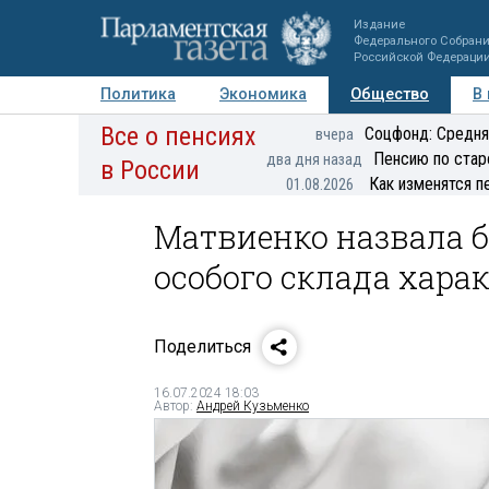
Издание
Федерального Собран
Российской Федераци
Политика
Экономика
Общество
В
Все о пенсиях
Фото
Авторы
Персоны
Мнения
Регионы
Соцфонд: Средня
вчера
Пенсию по стар
два дня назад
в России
Как изменятся п
01.08.2026
Матвиенко назвала 
особого склада хара
Поделиться
16.07.2024 18:03
Автор:
Андрей Кузьменко