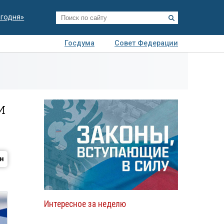
егодня»
Госдума
Совет Федерации
я
Авто
Недвижимость
Технологии
иза
и
Интересное за неделю