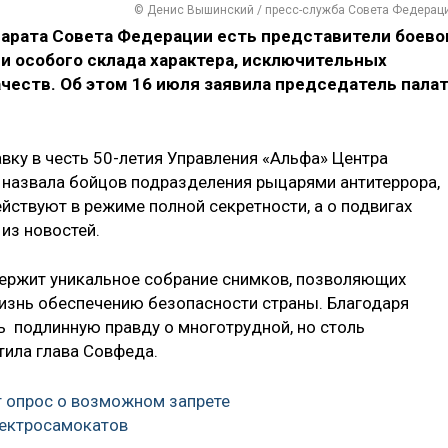
© Денис Вышинский / пресс-служба Совета Федерац
парата Совета Федерации есть представители боево
ди особого склада характера, исключительных
честв. Об этом 16 июля заявила председатель пала
ку в честь 50-летия Управления «Альфа» Центра
 назвала бойцов подразделения рыцарями антитеррора,
ействуют в режиме полной секретности, а о подвигах
из новостей.
держит уникальное собрание снимков, позволяющих
жизнь обеспечению безопасности страны. Благодаря
ь подлинную правду о многотрудной, но столь
тила глава Совфеда.
 опрос о возможном запрете
лектросамокатов