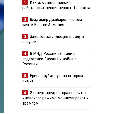
Как изменятся пенсии
1
работающих пенсионеров с 1 августа
Владимир Джабаров — о том,
2
зачем Европе Армения
Законы, вступающие в силу в
3
августе
В МИД России заявили о
4
подготовке Европы к войне с
Россией
Ереван рубит сук, на котором
5
сидит
Эксперт предрек крах попыток
6
киевского режима манипулировать
Трампом