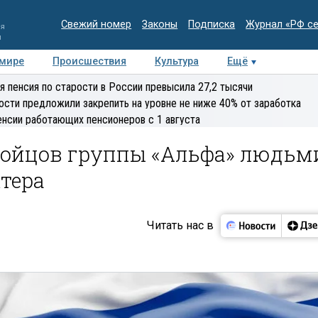
Свежий номер
Законы
Подписка
Журнал «РФ с
ия
и
 мире
Происшествия
Культура
Ещё
Медиацентр
Интервью
Колумнисты
Делова
я пенсия по старости в России превысила 27,2 тысячи
эксперт
ости предложили закрепить на уровне не ниже 40% от заработка
енсии работающих пенсионеров с 1 августа
бойцов группы «Альфа» людьм
ктера
Читать нас в