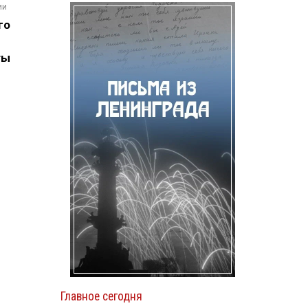
ии
го
ты
Главное сегодня