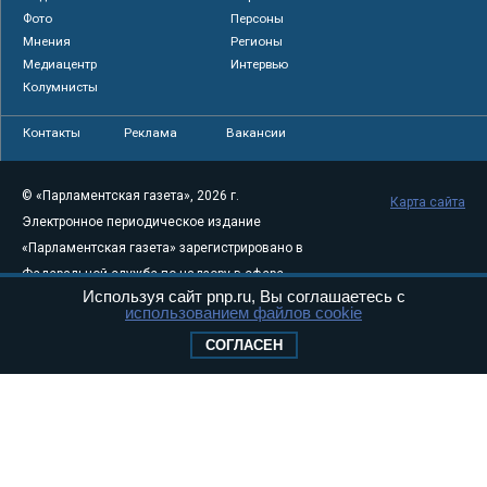
Фото
Персоны
Мнения
Регионы
Медиацентр
Интервью
Колумнисты
Контакты
Реклама
Вакансии
© «Парламентская газета», 2026 г.
Карта сайта
Электронное периодическое издание
«Парламентская газета» зарегистрировано в
Федеральной службе по надзору в сфере
Используя сайт pnp.ru, Вы соглашаетесь с
связи, информационных технологий и
использованием файлов cookie
массовых коммуникаций (Роскомнадзор) 05
СОГЛАСЕН
августа 2011 года. 18+
Свидетельство о регистрации Эл № ФС77-
46097
Учредитель — АНО «Парламентская газета»
Исполняющий обязанности главного
редактора — Абдуллаев М.Р.