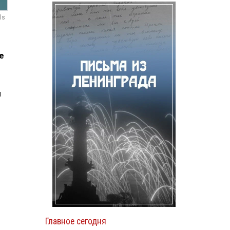
ls
е
н
Главное сегодня