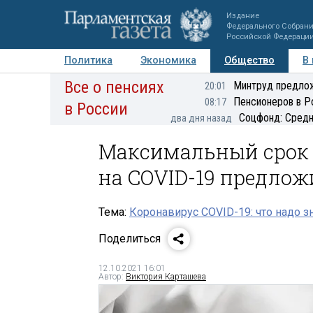
Издание
Федерального Собран
Российской Федераци
Политика
Экономика
Общество
В
Все о пенсиях
Фото
Авторы
Персоны
Мнения
Регионы
Минтруд предлож
20:01
Пенсионеров в Р
08:17
в России
Соцфонд: Средн
два дня назад
Максимальный срок 
на COVID-19 предлож
Тема:
Коронавирус COVID-19: что надо з
Поделиться
12.10.2021 16:01
Автор:
Виктория Карташева