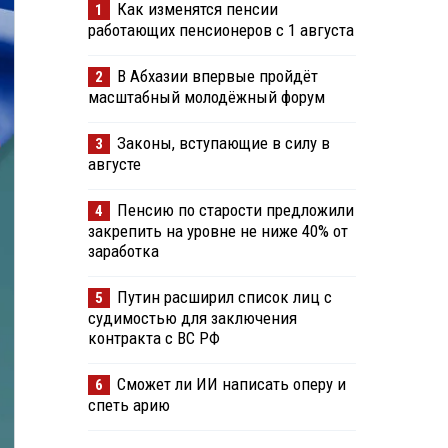
Как изменятся пенсии
1
работающих пенсионеров с 1 августа
В Абхазии впервые пройдёт
2
масштабный молодёжный форум
Законы, вступающие в силу в
3
августе
Пенсию по старости предложили
4
закрепить на уровне не ниже 40% от
заработка
Путин расширил список лиц с
5
судимостью для заключения
контракта с ВС РФ
Сможет ли ИИ написать оперу и
6
спеть арию