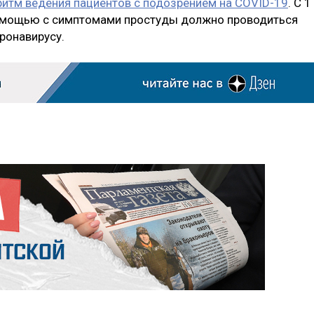
итм ведения пациентов с подозрением на COVID-19
. С 1
омощью с симптомами простуды должно проводиться
оронавирусу.