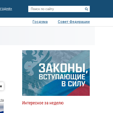
егодня»
Госдума
Совет Федерации
я
Авто
Недвижимость
Технологии
иза
.ru
Интересное за неделю