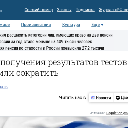
Свежий номер
Законы
Подписка
Журнал «РФ с
ия
и
 мире
Происшествия
Культура
Ещё
Медиацентр
Интервью
Колумнисты
Делова
ил расширить категории лиц, имеющих право на две пенсии
эксперт
оссии за год стало меньше на 409 тысяч человек
яя пенсия по старости в России превысила 27,2 тысячи
получения результатов тестов
или сократить
нать
Читать нас в
Источник:
Regulation.gov