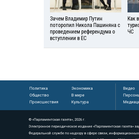
Зачем Владимир Путин
Как 
поторопил Никола Пашиняна с
тури
проведением референдума о
ЧС
вступлении в ЕС
Политика
Экономика
Видео
Общество
В мире
Персон
Происшествия
Культура
Медиац
© «Парламентская газета», 2026 г.
Электронное периодическое издание «Парламентская газета» за
Федеральной службе по надзору в сфере связи, информационных