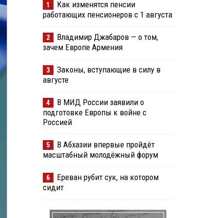
Как изменятся пенсии
1
работающих пенсионеров с 1 августа
Владимир Джабаров — о том,
2
зачем Европе Армения
Законы, вступающие в силу в
3
августе
В МИД России заявили о
4
подготовке Европы к войне с
Россией
В Абхазии впервые пройдёт
5
масштабный молодёжный форум
Ереван рубит сук, на котором
6
сидит