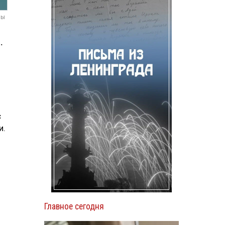
мы
.
с
и.
Главное сегодня