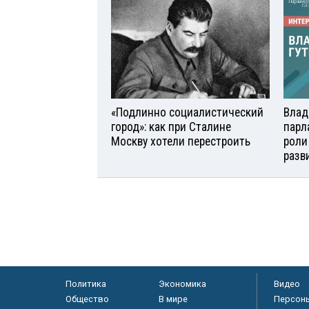
«Подлинно социалистический
Влад
город»: как при Сталине
парл
Москву хотели перестроить
роли
разв
Политика
Экономика
Видео
Общество
В мире
Персон