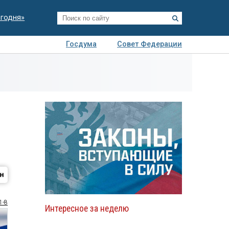
егодня»
Госдума
Совет Федерации
я
Авто
Недвижимость
Технологии
иза
1-8
Интересное за неделю