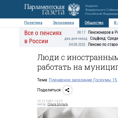
Издание
Федерального Собран
Российской Федераци
Политика
Экономика
Общество
В
Все о пенсиях
Фото
Авторы
Персоны
Мнения
Регионы
Пенсионеров в Р
08:17
Соцфонд: Средн
два дня назад
в России
Пенсию по старо
04.08.2026
Люди с иностранны
работать на муници
Тема:
Пленарное заседание Госдумы 15 
Поделиться
15.12.2022 13:20
Автор:
Ольга Шульга