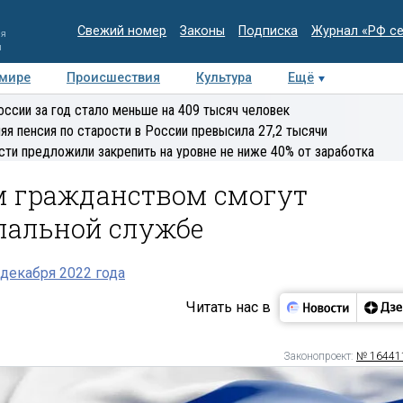
Свежий номер
Законы
Подписка
Журнал «РФ с
ия
и
 мире
Происшествия
Культура
Ещё
Медиацентр
Интервью
Колумнисты
Делова
оссии за год стало меньше на 409 тысяч человек
эксперт
яя пенсия по старости в России превысила 27,2 тысячи
сти предложили закрепить на уровне не ниже 40% от заработка
м гражданством смогут
пальной службе
декабря 2022 года
Читать нас в
Законопроект:
№ 16441