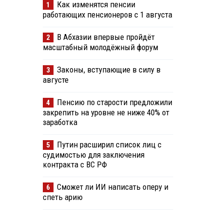
Как изменятся пенсии
1
работающих пенсионеров с 1 августа
В Абхазии впервые пройдёт
2
масштабный молодёжный форум
Законы, вступающие в силу в
3
августе
Пенсию по старости предложили
4
закрепить на уровне не ниже 40% от
заработка
Путин расширил список лиц с
5
судимостью для заключения
контракта с ВС РФ
Сможет ли ИИ написать оперу и
6
спеть арию