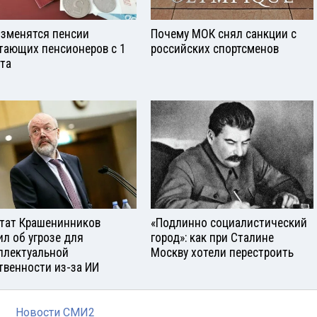
изменятся пенсии
Почему МОК снял санкции с
тающих пенсионеров с 1
российских спортсменов
ста
тат Крашенинников
«Подлинно социалистический
ил об угрозе для
город»: как при Сталине
ллектуальной
Москву хотели перестроить
твенности из-за ИИ
Новости СМИ2