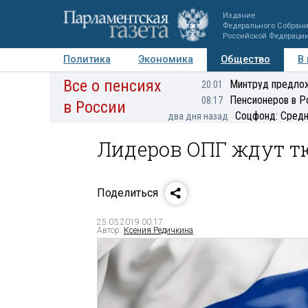
Издание
Федерального Собран
Российской Федераци
Политика
Экономика
Общество
В
Все о пенсиях
Фото
Авторы
Персоны
Мнения
Регионы
Минтруд предлож
20:01
Пенсионеров в Р
08:17
в России
Соцфонд: Средн
два дня назад
Лидеров ОПГ ждут 
Поделиться
25.03.2019 00:17
Автор:
Ксения Редичкина