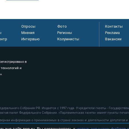
Опросы
Фото
Контакты
ы
Мнения
Регионы
Реклама
ентр
Интервью
Колумнисты
Вакансии
регистрировано в
 технологий и
8+
.
дерального Собрания РФ. Издается с 1997 года. Учредители газеты - Государств
ктов палат Федерального Собрания. «Парламентская газета» имеет пункты печати
оверная информация о принимаемых в стране законах и деятельности депутатов и
льзуя сайт pnp.ru, Вы соглашаетесь с
использованием файлов c