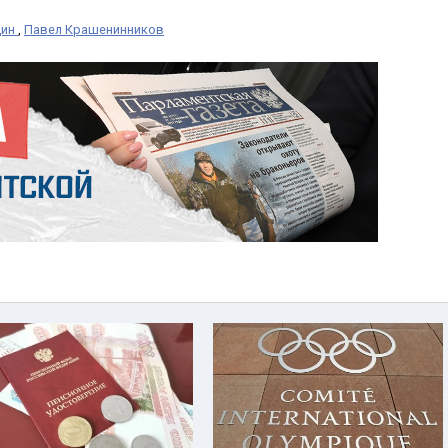
дин
,
Павел Крашенинников