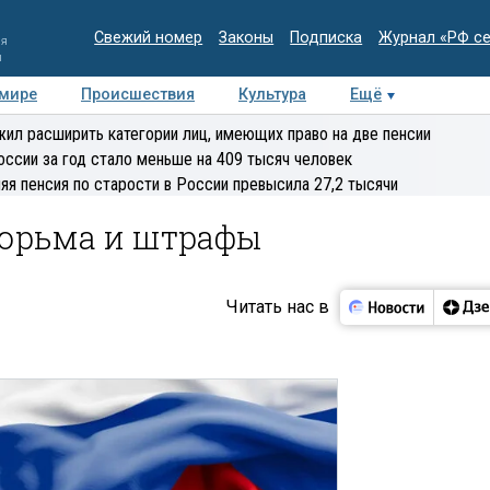
Свежий номер
Законы
Подписка
Журнал «РФ с
ия
и
 мире
Происшествия
Культура
Ещё
Медиацентр
Интервью
Колумнисты
Делова
ил расширить категории лиц, имеющих право на две пенсии
эксперт
оссии за год стало меньше на 409 тысяч человек
яя пенсия по старости в России превысила 27,2 тысячи
тюрьма и штрафы
Читать нас в