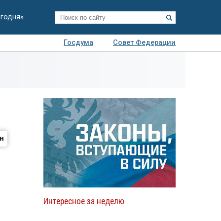
егодня»
Госдума
Совет Федерации
я
Авто
Недвижимость
Технологии
иза
Интересное за неделю