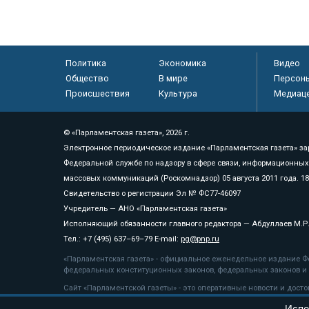
Политика
Экономика
Видео
Общество
В мире
Персон
Происшествия
Культура
Медиац
© «Парламентская газета», 2026 г.
Электронное периодическое издание «Парламентская газета» за
Федеральной службе по надзору в сфере связи, информационных
массовых коммуникаций (Роскомнадзор) 05 августа 2011 года. 1
Свидетельство о регистрации Эл № ФС77-46097
Учредитель — АНО «Парламентская газета»
Исполняющий обязанности главного редактора — Абдуллаев М.Р
Тел.: +7 (495) 637–69–79 E-mail:
pg@pnp.ru
«Парламентская газета» - официальное еженедельное издание Фе
федеральных конституционных законов, федеральных законов и а
Сайт «Парламентской газеты» - это оперативные новости и дост
«Парламентской газеты» активная ссылка на pnp.ru обязательна.
Испо