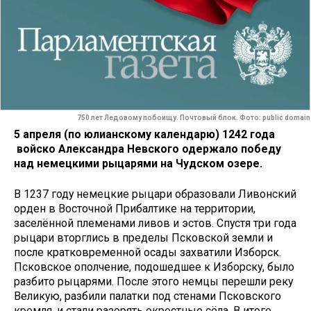
750 лет Ледовому побоищу. Почтовый блок. Фото: public domain
5 апреля (по юлианскому календарю) 1242 года
войско Александра Невского одержало победу
над немецкими рыцарями на Чудском озере.
В 1237 году немецкие рыцари образовали Ливонский
орден в Восточной Прибалтике на территории,
заселённой племенами ливов и эстов. Спустя три года
рыцари вторглись в пределы Псковской земли и
после кратковременной осады захватили Изборск.
Псковское ополчение, подошедшее к Изборску, было
разбито рыцарями. После этого немцы перешли реку
Великую, разбили палатки под стенами Псковского
кремля, и стали разорять окрестные сёла. В итоге