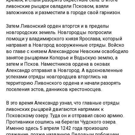
ливонские рыцари овладели Псковом, взяли
заложников и разместили в городе свой гарнизон.
Затем Ливонский орден вторгся и в пределы
новгородских земель. Новгородцы попросили
помощи у владимирского князя Ярослава, который
направил в Новгород вооруженные отряды. Войско
во главе с князем Александром Невским освободило
занятое рыцарями Копорье и Водьскую землю, а
затем и Псков. Наместников ордена в оковах
Александр отправил в Новгород. А вдохновленные
успехами отряды новгородцев вторглись на
территорию Ливонского ордена и начали разорять
поселения эстов, данников крестоносцев.
В это время Александр узнал, что главные отряды
ливонских рыцарей двигаются напрямик к
Псковскому озеру. Туда он и отправил свою армию.
Противники сошлись на берегах Чудского озера.
Именно здесь 5 апреля 1242 года произошло
сражение, позже названное Ледовым побоищем.