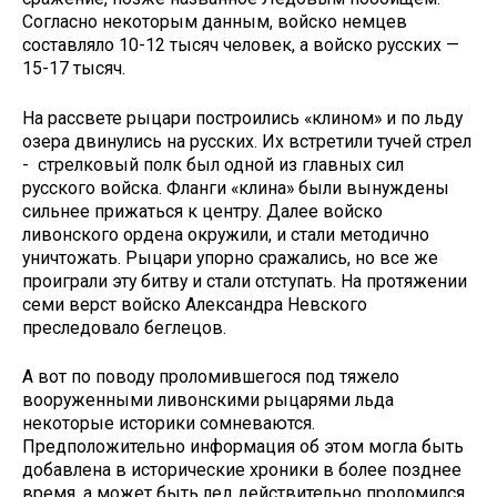
Согласно некоторым данным, войско немцев
составляло 10-12 тысяч человек, а войско русских —
15-17 тысяч.
На рассвете рыцари построились «клином» и по льду
озера двинулись на русских. Их встретили тучей стрел
- стрелковый полк был одной из главных сил
русского войска. Фланги «клина» были вынуждены
сильнее прижаться к центру. Далее войско
ливонского ордена окружили, и стали методично
уничтожать. Рыцари упорно сражались, но все же
проиграли эту битву и стали отступать. На протяжении
семи верст войско Александра Невского
преследовало беглецов.
А вот по поводу проломившегося под тяжело
вооруженными ливонскими рыцарями льда
некоторые историки сомневаются.
Предположительно информация об этом могла быть
добавлена в исторические хроники в более позднее
время, а может быть лед действительно проломился,