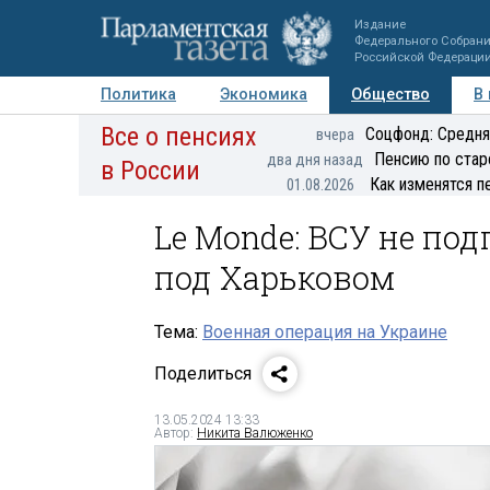
Издание
Федерального Собран
Российской Федераци
Политика
Экономика
Общество
В
Все о пенсиях
Фото
Авторы
Персоны
Мнения
Регионы
Соцфонд: Средня
вчера
Пенсию по стар
два дня назад
в России
Как изменятся п
01.08.2026
Le Monde: ВСУ не по
под Харьковом
Тема:
Военная операция на Украине
Поделиться
13.05.2024 13:33
Автор:
Никита Валюженко