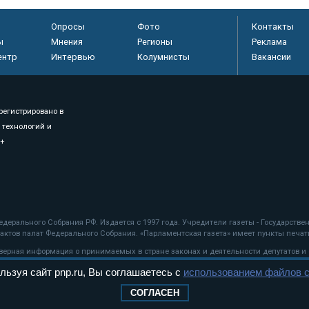
Опросы
Фото
Контакты
ы
Мнения
Регионы
Реклама
ентр
Интервью
Колумнисты
Вакансии
регистрировано в
 технологий и
8+
.
дерального Собрания РФ. Издается с 1997 года. Учредители газеты - Государств
ктов палат Федерального Собрания. «Парламентская газета» имеет пункты печати
оверная информация о принимаемых в стране законах и деятельности депутатов и
льзуя сайт pnp.ru, Вы соглашаетесь с
использованием файлов c
ехнологии
СОГЛАСЕН