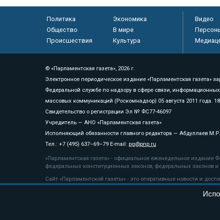
Политика
Экономика
Видео
Общество
В мире
Персон
Происшествия
Культура
Медиац
© «Парламентская газета», 2026 г.
Электронное периодическое издание «Парламентская газета» за
Федеральной службе по надзору в сфере связи, информационных
массовых коммуникаций (Роскомнадзор) 05 августа 2011 года. 1
Свидетельство о регистрации Эл № ФС77-46097
Учредитель — АНО «Парламентская газета»
Исполняющий обязанности главного редактора — Абдуллаев М.Р
Тел.: +7 (495) 637–69–79 E-mail:
pg@pnp.ru
«Парламентская газета» - официальное еженедельное издание Фе
федеральных конституционных законов, федеральных законов и а
Сайт «Парламентской газеты» - это оперативные новости и дост
«Парламентской газеты» активная ссылка на pnp.ru обязательна.
Испо
На информационном ресурсе применяются
рекомендательные т
Положение о защите персональных данных