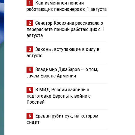
Как изменятся пенсии
1
работающих пенсионеров с 1 августа
Сенатор Косихина рассказала о
2
перерасчете пенсий работающих с 1
августа
Законы, вступающие в силу в
3
августе
Владимир Джабаров — о том,
4
зачем Европе Армения
В МИД России заявили о
5
подготовке Европы к войне с
Россией
Ереван рубит сук, на котором
6
сидит