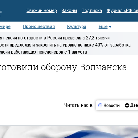
Свежий номер
Законы
Подписка
Журнал «РФ с
ия
и
 мире
Происшествия
Культура
Ещё
Медиацентр
Интервью
Колумнисты
Делова
я пенсия по старости в России превысила 27,2 тысячи
эксперт
ости предложили закрепить на уровне не ниже 40% от заработка
енсии работающих пенсионеров с 1 августа
дготовили оборону Волчанска
Читать нас в