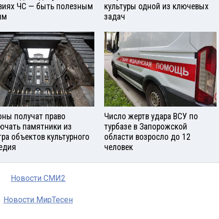
виях ЧС — быть полезным
культуры одной из ключевых
ям
задач
оны получат право
Число жертв удара ВСУ по
ючать памятники из
турбазе в Запорожской
тра объектов культурного
области возросло до 12
едия
человек
Новости СМИ2
Новости МирТесен