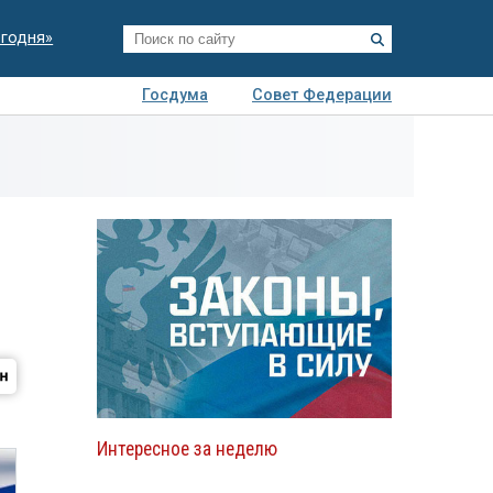
егодня»
Госдума
Совет Федерации
я
Авто
Недвижимость
Технологии
иза
Интересное за неделю