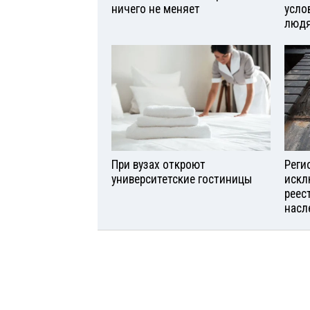
ничего не меняет
усло
люд
При вузах откроют
Реги
университетские гостиницы
искл
реес
насл