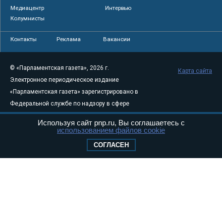
Медиацентр
Интервью
Колумнисты
Контакты
Реклама
Вакансии
© «Парламентская газета», 2026 г.
Карта сайта
Электронное периодическое издание
«Парламентская газета» зарегистрировано в
Федеральной службе по надзору в сфере
связи, информационных технологий и
Используя сайт pnp.ru, Вы соглашаетесь с
массовых коммуникаций (Роскомнадзор) 05
использованием файлов cookie
августа 2011 года. 18+
СОГЛАСЕН
Свидетельство о регистрации Эл № ФС77-
46097
Учредитель — АНО «Парламентская газета»
Исполняющий обязанности главного
редактора — Абдуллаев М.Р.
Тел.: +7 (495) 637–69–79 E-mail:
pg@pnp.ru