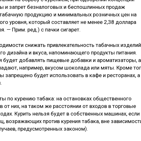
еты и запрет безналоговых и беспошлинных продаж
 табачную продукцию и минимальных розничных цен на
ого уровня, который составляет не менее 2,38 доллара
. — Прим. ред.) с пачки сигарет.
ходимости снижать привлекательность табачных изделий
ого дизайна и вкуса, напоминающего продукты питания.
зя будет добавлять пищевые добавки и ароматизаторы, а
бладают, например, вкусом шоколада или мяты. Кроме тог
ы запрещено будет использовать в кафе и ресторанах, а
.
ты по курению табака: на остановках общественного
в от них, на таком же расстоянии от входов в торговые
ходах. Курить нельзя будет в собственных машинах, если
лиц, возражающих против курения табака, вне зависимост
лучаев, предусмотренных законом).