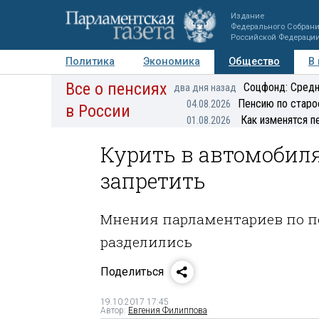
Издание
Федерального Собран
Российской Федераци
Политика
Экономика
Общество
В
Все о пенсиях
Фото
Авторы
Персоны
Мнения
Регионы
Соцфонд: Средн
два дня назад
Пенсию по старо
04.08.2026
в России
Как изменятся п
01.08.2026
Курить в автомобиля
запретить
Мнения парламентариев по п
разделились
Поделиться
19.10.2017 17:45
Автор:
Евгения Филиппова