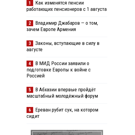
Как изменятся пенсии
1
работающих пенсионеров с 1 августа
Владимир Джабаров — о том,
2
зачем Европе Армения
Законы, вступающие в силу в
3
августе
В МИД России заявили о
4
подготовке Европы к войне с
Россией
В Абхазии впервые пройдёт
5
масштабный молодёжный форум
Ереван рубит сук, на котором
6
сидит