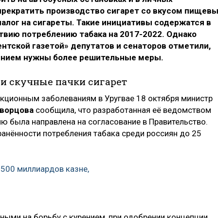
 прекратить производство сигарет со вкусом пищев
налог на сигареты. Такие инициативы содержатся в
твию потреблению табака на 2017-2022. Однако
тской газетой» депутатов и сенаторов отметили,
рением нужны более решительные меры.
и скучные пачки сигарет
кционным заболеваниям в Уругвае 18 октября министр
кворцова
сообщила, что разработанная её ведомством
ю была направлена на согласование в Правительство.
анённости потребления табака среди россиян до 25
500 миллиардов казне,
ыми на борьбу с курением, при одобрении концепции