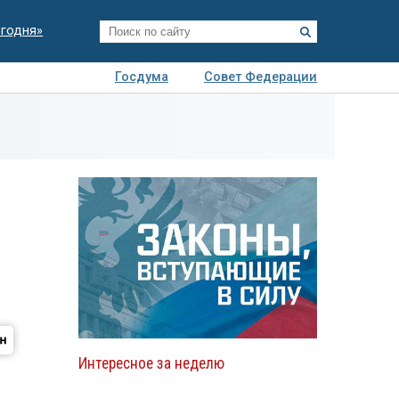
егодня»
Госдума
Совет Федерации
я
Авто
Недвижимость
Технологии
иза
Интересное за неделю