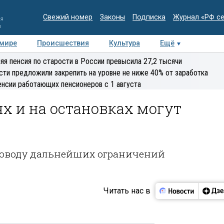
Свежий номер
Законы
Подписка
Журнал «РФ с
ия
и
 мире
Происшествия
Культура
Ещё
Медиацентр
Интервью
Колумнисты
Делова
яя пенсия по старости в России превысила 27,2 тысячи
эксперт
сти предложили закрепить на уровне не ниже 40% от заработка
енсии работающих пенсионеров с 1 августа
х и на остановках могут
оводу дальнейших ограничений
Читать нас в