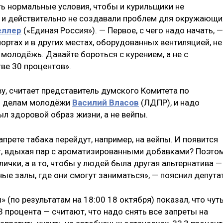
ть нормальные условия, чтобы и курильщики не
, и действительно не создавали проблем для окружающи
еллер
(«Единая Россия»). — Первое, с чего надо начать, —
ортах и в других местах, оборудованных вентиляцией, не
молодёжь. Давайте бороться с курением, а не с
ве 30 процентов».
у, считает представитель думского Комитета по
у и делам молодёжи
Василий Власов
(ЛДПР), и надо
ыл здоровой образ жизни, а не вейпы.
прете табака перейдут, например, на вейпы. И появится
т, вдыхая пар с ароматизированными добавками? Поэто
ички, а в то, чтобы у людей была другая альтернатива —
е залы, где они смогут заниматься», — пояснил депутат
 (по результатам на 18:00 18 октября) показал, что чут
 процента — считают, что надо снять все запреты на