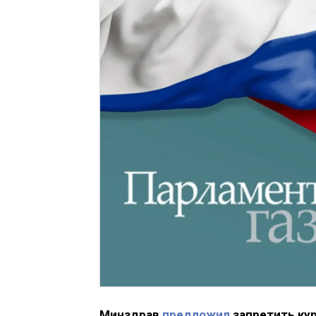
Минздрав
предложил
запретить кур