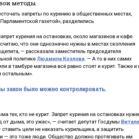
вои методы
есточать запреты по курению в общественных местах,
Парламентской газетой», разделились.
апрет курения на остановках, около магазинов и кафе.
 считаю, что они однозначно нужны в местах скопления
бщепита, — рассказала заместитель председателя
льной политике
Людмила Козлова
. — А то в них самих
или в тамбуре магазина всё равно стоят и курят. Также и 
 остальным».
обы закон было можно контролировать.
а тех, кто не курит. Запрет курения на остановках нуже
д от дыма, это ужас», — считает депутат Госдумы
Витал
— ставить цели не наказать курильщика, а защитить
ки — это тоже люди. Общество должно протягивать им