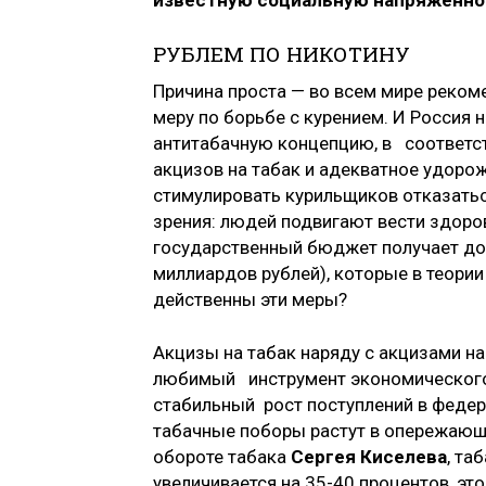
известную социальную напряженно
РУБЛЕМ ПО НИКОТИНУ
Причина проста — во всем мире реко
меру по борьбе с курением. И Россия 
антитабачную концепцию, в соответс
акцизов на табак и адекватное удоро
стимулировать курильщиков отказатьс
зрения: людей подвигают вести здоров
государственный бюджет получает доп
миллиардов рублей), которые в теории
действенны эти меры?
Акцизы на табак наряду с акцизами 
любимый инструмент экономического 
стабильный рост поступлений в федер
табачные поборы растут в опережающе
обороте табака
Сергея Киселева
, та
увеличивается на 35-40 процентов, эт