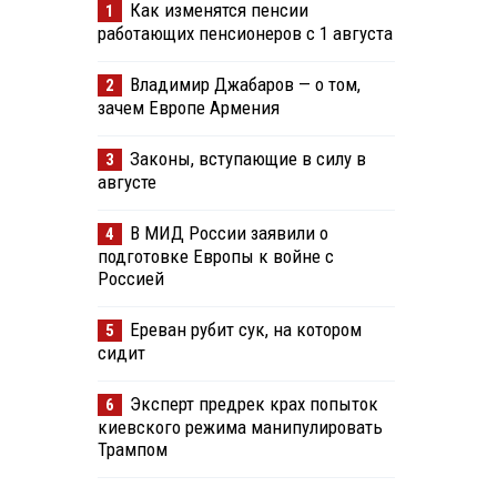
Как изменятся пенсии
1
работающих пенсионеров с 1 августа
Владимир Джабаров — о том,
2
зачем Европе Армения
Законы, вступающие в силу в
3
августе
В МИД России заявили о
4
подготовке Европы к войне с
Россией
Ереван рубит сук, на котором
5
сидит
Эксперт предрек крах попыток
6
киевского режима манипулировать
Трампом