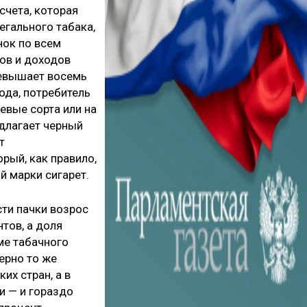
счета, которая
егального табака,
нок по всем
зов и доходов
ревышает восемь
ода, потребитель
евые сорта или на
длагает черный
т
рый, как правило,
й марки сигарет.
сти пачки возрос
нтов, а доля
ме табачного
ерно то же
их стран, а в
и — и гораздо