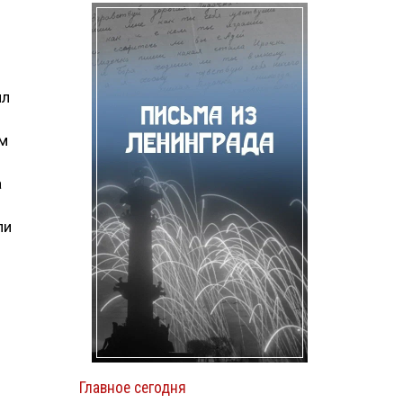
ял
ом
а
ли
Главное сегодня