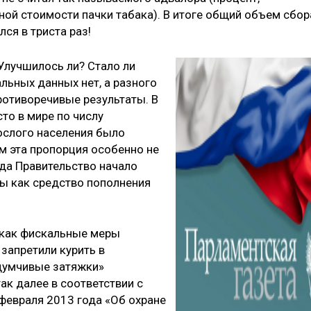
ой стоимости пачки табака). В итоге общий объем сбор
ся в триста раз!
Улучшилось ли? Стало ли
ьных данных нет, а разного
отиворечивые результаты. В
то в мире по числу
ослого населения было
м эта пропорция особенно не
гда Правительство начало
ы как средство пополнения
, как фискальные меры
запретили курить в
думчивые затяжки»
ак далее в соответствии с
евраля 2013 года «Об охране