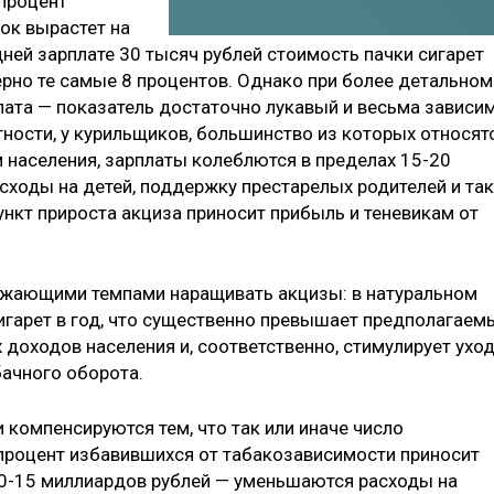
 процент
ок вырастет на
дней зарплате 30 тысяч рублей стоимость пачки сигарет
ерно те самые 8 процентов. Однако при более детальном
лата — показатель достаточно лукавый и весьма зависи
стности, у курильщиков, большинство из которых относят
 населения, зарплаты колеблются в пределах 15-20
асходы на детей, поддержку престарелых родителей и так
пункт прироста акциза приносит прибыль и теневикам от
режающими темпами наращивать акцизы: в натуральном
сигарет в год, что существенно превышает предполагаем
 доходов населения и, соответственно, стимулирует ухо
бачного оборота.
компенсируются тем, что так или иначе число
процент избавившихся от табакозависимости приносит
10-15 миллиардов рублей — уменьшаются расходы на