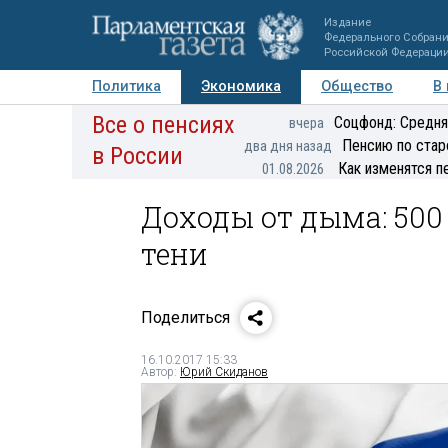
Издание
Федерального Собран
Российской Федераци
Политика
Экономика
Общество
В
Все о пенсиях
Фото
Авторы
Персоны
Мнения
Регионы
Соцфонд: Средня
вчера
Пенсию по стар
два дня назад
в России
Как изменятся п
01.08.2026
Доходы от дыма: 500
тени
Поделиться
16.10.2017 15:33
Автор:
Юрий Скиданов