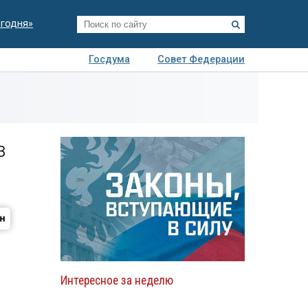
егодня»
Госдума
Совет Федерации
я
Авто
Недвижимость
Технологии
иза
в
Интересное за неделю