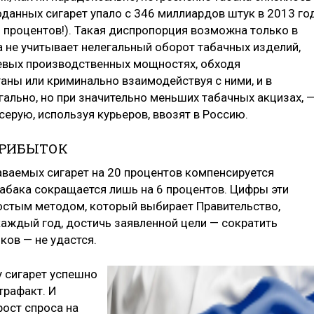
роданных сигарет упало с 346 миллиардов штук в 2013 го
 процентов!). Такая диспропорция возможна только в
а не учитывает нелегальный оборот табачных изделий,
невых производственных мощностях, обходя
ны или криминально взаимодействуя с ними, и в
ально, но при значительно меньших табачных акцизах, —
серую, используя курьеров, ввозят в Россию.
ПРИБЫТОК
ваемых сигарет на 20 процентов компенсируется
табака сокращается лишь на 6 процентов. Цифры эти
остым методом, который выбирает Правительство,
аждый год, достичь заявленной цели — сократить
ов — не удастся.
 сигарет успешно
трафакт. И
ост спроса на