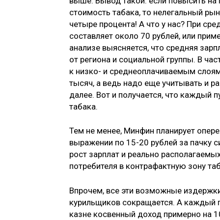
выше. Вывод такой: если повысить на
стоимость табака, то нелегальный рын
четыре процента! А что у нас? При сре
составляет около 70 рублей, или прим
анализе выясняется, что средняя зарп
от региона и социальной группы. В ча
к низко- и среднеоплачиваемым слоям
тысяч, а ведь надо еще учитывать и р
далее. Вот и получается, что каждый 
табака.
Тем не менее, Минфин планирует опе
выражении по 15-20 рублей за пачку 
рост зарплат и реально располагаемых
потребителя в контрафактную зону та
Впрочем, все эти возможные издержки 
курильщиков сокращается. А каждый 
казне косвенный доход примерно на 