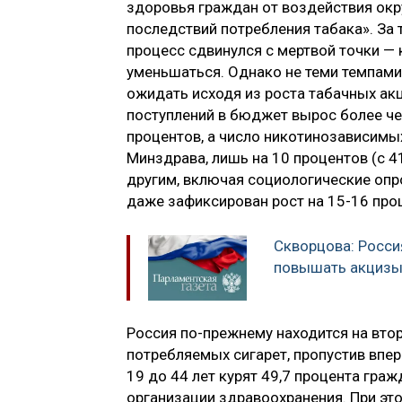
здоровья граждан от воздействия ок
последствий потребления табака». За
процесс сдвинулся с мертвой точки —
уменьшаться. Однако не теми темпам
ожидать исходя из роста табачных акц
поступлений в бюджет вырос более чем
процентов, а число никотинозависим
Минздрава, лишь на 10 процентов (с 4
другим, включая социологические опро
даже зафиксирован рост на 15-16 про
Скворцова: Росси
повышать акцизы
Россия по-прежнему находится на вто
потребляемых сигарет, пропустив впер
19 до 44 лет курят 49,7 процента гр
организации здравоохранения. При это