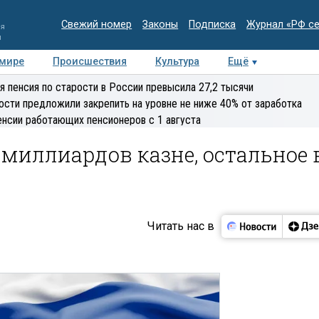
Свежий номер
Законы
Подписка
Журнал «РФ с
ия
и
 мире
Происшествия
Культура
Ещё
Медиацентр
Интервью
Колумнисты
Делова
я пенсия по старости в России превысила 27,2 тысячи
эксперт
ости предложили закрепить на уровне не ниже 40% от заработка
енсии работающих пенсионеров с 1 августа
 миллиардов казне, остальное 
Читать нас в