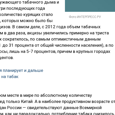
ружающего табачного дыма и
 три последующих года
 количество курящих стало
Фото ИНТЕРПРЕСС.РУ
и, которых можно было бы
изов. В самом деле, с 2012 года объем табачных
 в два раза, акцизы увеличились примерно на триста
ых сократилось, по самым оптимистичным данным
1 до 31 процента от общей численности населения), а по
сы, лишь на 5-7 процентов, причем в крупных городах
центов.
я планирует и дальше
 на табак
ром месте в мире по абсолютному количеству
ед только Китай. А в наиболее продуктивном возрасте о
аждан России — свидетельствуют данные Всемирной
м, как ни парадоксально, потребление табака снизилось