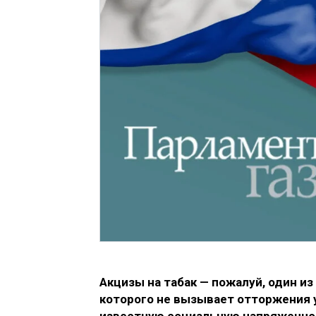
Акцизы на табак — пожалуй, один и
которого не вызывает отторжения у