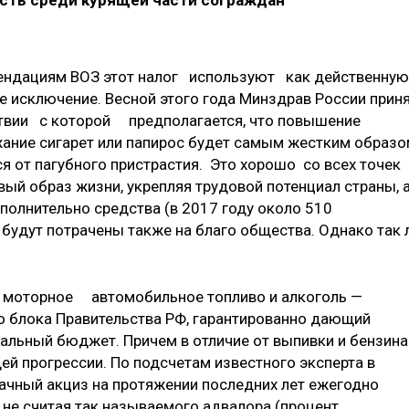
сть среди курящей части сограждан
мендациям ВОЗ этот налог используют как действенную
не исключение. Весной этого года Минздрав России прин
твии с которой предполагается, что повышение
жание сигарет или папирос будет самым жестким образ
я от пагубного пристрастия. Это хорошо со всех точек
ый образ жизни, укрепляя трудовой потенциал страны, 
олнительно средства (в 2017 году около 510
 будут потрачены также на благо общества. Однако так 
на моторное автомобильное топливо и алкоголь —
блока Правительства РФ, гарантированно дающий
альный бюджет. Причем в отличие от выпивки и бензина
й прогрессии. По подсчетам известного эксперта в
бачный акциз на протяжении последних лет ежегодно
о не считая так называемого адвалора (процент,