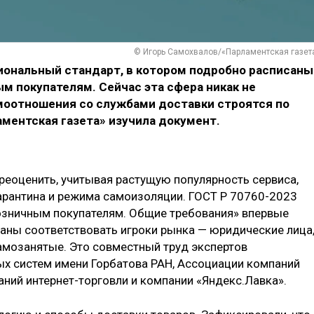
© Игорь Самохвалов/«Парламентская газет
циональный стандарт, в котором подробно расписаны
м покупателям. Сейчас эта сфера никак не
имоотношения со службами доставки строятся по
ментская газета» изучила документ.
реоценить, учитывая растущую популярность сервиса,
арантина и режима самоизоляции. ГОСТ Р 70760-2023
розничным покупателям. Общие требования» впервые
аны соответствовать игроки рынка — юридические лица
амозанятые. Это совместный труд экспертов
х систем имени Горбатова РАН, Ассоциации компаний
ний интернет-торговли и компании «Яндекс.Лавка».