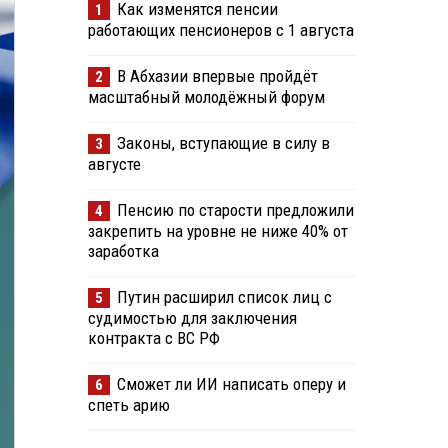
Как изменятся пенсии
1
работающих пенсионеров с 1 августа
В Абхазии впервые пройдёт
2
масштабный молодёжный форум
Законы, вступающие в силу в
3
августе
Пенсию по старости предложили
4
закрепить на уровне не ниже 40% от
заработка
Путин расширил список лиц с
5
судимостью для заключения
контракта с ВС РФ
Сможет ли ИИ написать оперу и
6
спеть арию