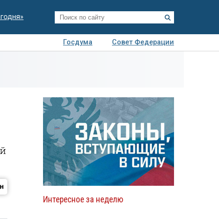
егодня»
Госдума
Совет Федерации
я
Авто
Недвижимость
Технологии
иза
ый
Интересное за неделю