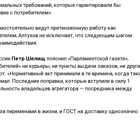
имальных требований, которые гарантировали бы
вие с потребителем».
амостоятельно ведут претензионную работу как
ателем, Алтухов не исключает, что следующим шагом
взаимодействия.
оссии
Петр Шелищ
пояснил «Парламентской газете»,
бителей» ни курьеры, ни пункты выдачи заказов, ни друг
т: «Нормативный акт принимали в те времена, когда так
умал. Последние поправки, которые вступили в силу 1
тельность владельцев агрегатора — посредника между
за переменами в жизни, и ГОСТ на доставку однозначно