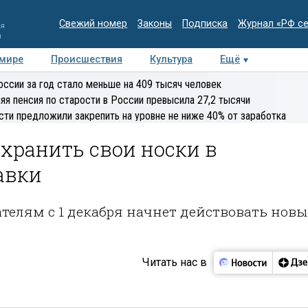
Свежий номер
Законы
Подписка
Журнал «РФ с
ия
и
 мире
Происшествия
Культура
Ещё
Медиацентр
Интервью
Колумнисты
Делова
оссии за год стало меньше на 409 тысяч человек
эксперт
яя пенсия по старости в России превысила 27,2 тысячи
сти предложили закрепить на уровне не ниже 40% от заработка
хранить свои носки в
авки
ателям с 1 декабря начнет действовать нов
Читать нас в