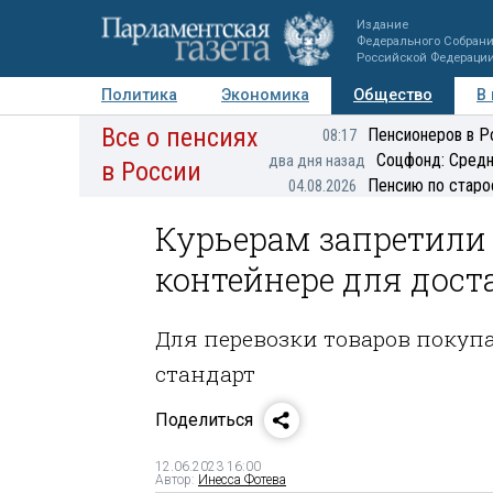
Издание
Федерального Собран
Российской Федераци
Политика
Экономика
Общество
В
Все о пенсиях
Фото
Авторы
Персоны
Мнения
Регионы
Пенсионеров в Р
08:17
Соцфонд: Средн
два дня назад
в России
Пенсию по старо
04.08.2026
Курьерам запретили 
контейнере для дост
Для перевозки товаров покуп
стандарт
Поделиться
12.06.2023 16:00
Автор:
Инесса Фотева