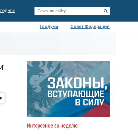
егодня»
Госдума
Совет Федерации
я
Авто
Недвижимость
Технологии
иза
и
Интересное за неделю