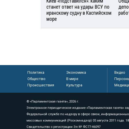
Киев «подставился»: каким
Общи
станет ответ на удары ВСУ по
депо
иранскому судну в Каспийском
рабо
море
Политика
Экономика
Видео
Общество
В мире
Персон
Происшествия
Культура
Медиац
© «Парламентская газета», 2026 г.
Электронное периодическое издание «Парламентская газета» за
Федеральной службе по надзору в сфере связи, информационных
массовых коммуникаций (Роскомнадзор) 05 августа 2011 года. 1
Свидетельство о регистрации Эл № ФС77-46097