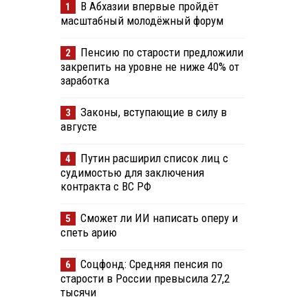
В Абхазии впервые пройдёт
1
масштабный молодёжный форум
Пенсию по старости предложили
2
закрепить на уровне не ниже 40% от
заработка
Законы, вступающие в силу в
3
августе
Путин расширил список лиц с
4
судимостью для заключения
контракта с ВС РФ
Сможет ли ИИ написать оперу и
5
спеть арию
Соцфонд: Средняя пенсия по
6
старости в России превысила 27,2
тысячи