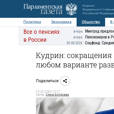
Издание
Федерального Собран
Российской Федераци
Политика
Экономика
Общество
В
Все о пенсиях
Фото
Авторы
Персоны
Мнения
Регионы
Минтруд предлож
вчера
Пенсионеров в Р
вчера
в России
Соцфонд: Средня
05.08.2026
Кудрин: сокращения 
любом варианте раз
Поделиться
23.03.2020 15:27
Автор:
Елена Ботороева