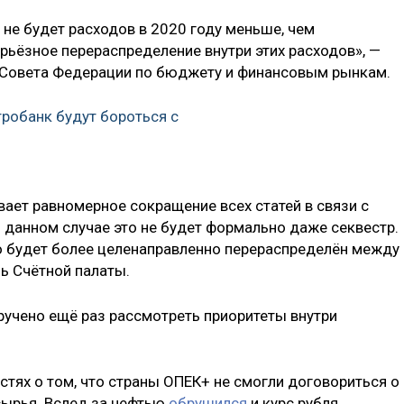
с не будет расходов в 2020 году меньше, чем
рьёзное перераспределение внутри этих расходов», —
а Совета Федерации по бюджету и финансовым рынкам.
тробанк будут бороться с
вает равномерное сокращение всех статей в связи с
данном случае это не будет формально даже секвестр.
но будет более целенаправленно перераспределён между
ь Счётной палаты.
ручено ещё раз рассмотреть приоритеты внутри
остях о том, что страны ОПЕК+ не смогли договориться о
сырья. Вслед за нефтью
обрушился
и курс рубля.