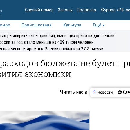
Свежий номер
Законы
Подписка
Журнал «РФ с
ия
и
 мире
Происшествия
Культура
Ещё
Медиацентр
Интервью
Колумнисты
Делова
ил расширить категории лиц, имеющих право на две пенсии
эксперт
оссии за год стало меньше на 409 тысяч человек
я пенсия по старости в России превысила 27,2 тысячи
расходов бюджета не будет пр
вития экономики
Читать нас в