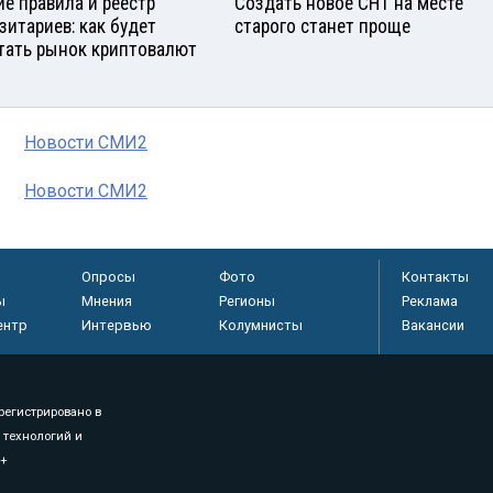
е правила и реестр
Создать новое СНТ на месте
зитариев: как будет
старого станет проще
тать рынок криптовалют
Новости СМИ2
Новости СМИ2
Опросы
Фото
Контакты
ы
Мнения
Регионы
Реклама
ентр
Интервью
Колумнисты
Вакансии
регистрировано в
 технологий и
8+