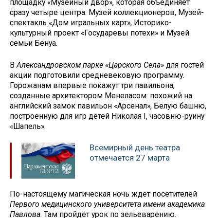
площадку «Музейный двор», которая объединяет
сразу четыре центра: Музей коллекционеров, Музей-
спектакль «Дом игральных карт», Историко-
культурный проект «Государевы потехи» и Музей
семьи Бенуа.
В
Александровском парке «Царского Села»
для гостей
акции подготовили средневековую программу.
Горожанам впервые покажут три павильона,
созданные архитектором Менеласом: похожий на
английский замок павильон «Арсенал», Белую башню,
построенную для игр детей Николая I, часовню-руину
«Шапель».
Всемирный день театра
отмечается 27 марта
По-настоящему магическая ночь ждёт посетителей
Первого медицинского университета имени академика
Павлова
. Там пройдёт урок по зельеварению.