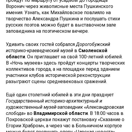
пройдут по маршруту от усадьбы до городища
Воронич через живописные места Пушкинского
имения. Узнать, как Михайловское повлияло на
творчество Александра Пушкина и послушать стихи
русских поэтов можно будет в выставочном зале
заповедника на поэтическом вечере.
Удивить своих гостей собрался
Дорогобужский
историко-краеведческий музей
в
Смоленской
области
. Он приглашает на свой 100-летний юбилей.
В «Ночь музеев» здесь пройдут концерты творческих
коллективов города, а на площадке перед зданием
участники клубов исторической реконструкции
разыграют сцены средневековых сражений.
Ещё один столетний юбилей в эти дни празднует
Государственный историко-архитектурный и
художественный музей-заповедник «Александровская
слобода»
во
Владимирской области
. В 18:00 часов в
Покровской церкви покажут постановку «Сказание о
Егории Храбром», а через час в Больничном корпусе
можно будет послушать оперу «Царская невеста»