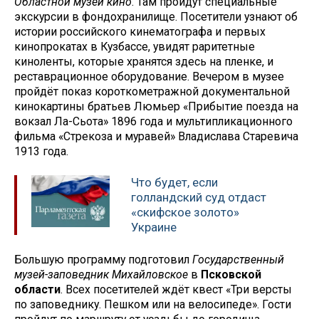
Областной музей кино
. Там пройдут специальные
экскурсии в фондохранилище. Посетители узнают об
истории российского кинематографа и первых
кинопрокатах в Кузбассе, увидят раритетные
киноленты, которые хранятся здесь на пленке, и
реставрационное оборудование. Вечером в музее
пройдёт показ короткометражной документальной
кинокартины братьев Люмьер «Прибытие поезда на
вокзал Ла-Сьота» 1896 года и мультипликационного
фильма «Стрекоза и муравей» Владислава Старевича
1913 года.
Что будет, если
голландский суд отдаст
«скифское золото»
Украине
Большую программу подготовил
Государственный
музей-заповедник Михайловское
в
Псковской
области
. Всех посетителей ждёт квест «Три версты
по заповеднику. Пешком или на велосипеде». Гости