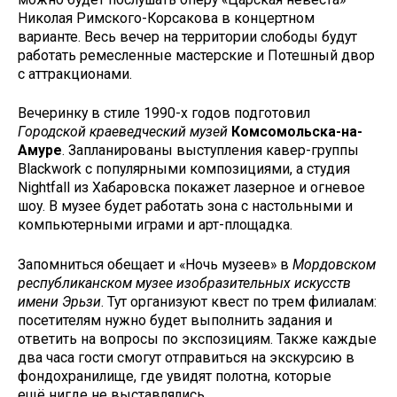
Николая Римского-Корсакова в концертном
варианте. Весь вечер на территории слободы будут
работать ремесленные мастерские и Потешный двор
с аттракционами.
Вечеринку в стиле 1990-х годов подготовил
Городской краеведческий музей
Комсомольска-на-
Амуре
. Запланированы выступления кавер-группы
Blackwork с популярными композициями, а студия
Nightfall из Хабаровска покажет лазерное и огневое
шоу. В музее будет работать зона с настольными и
компьютерными играми и арт-площадка.
Запомниться обещает и «Ночь музеев» в
Мордовском
республиканском музее изобразительных искусств
имени Эрьзи
. Тут организуют квест по трем филиалам:
посетителям нужно будет выполнить задания и
ответить на вопросы по экспозициям. Также каждые
два часа гости смогут отправиться на экскурсию в
фондохранилище, где увидят полотна, которые
ещё нигде не выставлялись.