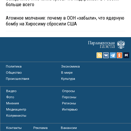
больше всего
Атомное молчание: почему в ООН «забыли», что ядерную
бомбу на Хиросиму сбросили США
Политика
Экономика
Общество
В мире
Происшествия
Культура
Видео
Опросы
Фото
Персоны
Мнения
Регионы
Медиацентр
Интервью
Колумнисты
Контакты
Реклама
Вакансии