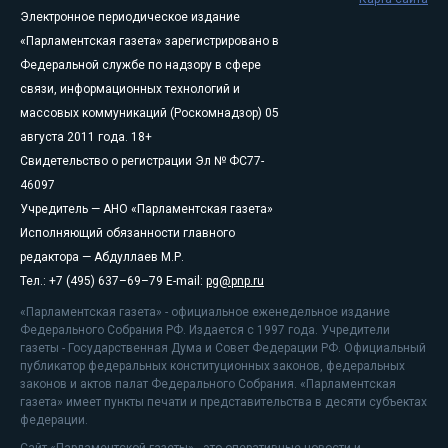
Электронное периодическое издание
«Парламентская газета» зарегистрировано в
Федеральной службе по надзору в сфере
связи, информационных технологий и
массовых коммуникаций (Роскомнадзор) 05
августа 2011 года. 18+
Свидетельство о регистрации Эл № ФС77-
46097
Учредитель — АНО «Парламентская газета»
Исполняющий обязанности главного
редактора — Абдуллаев М.Р.
Тел.: +7 (495) 637–69–79 E-mail:
pg@pnp.ru
«Парламентская газета» - официальное еженедельное издание
Федерального Собрания РФ. Издается с 1997 года. Учредители
газеты - Государственная Дума и Совет Федерации РФ. Официальный
публикатор федеральных конституционных законов, федеральных
законов и актов палат Федерального Собрания. «Парламентская
газета» имеет пункты печати и представительства в десяти субъектах
федерации.
Сайт «Парламентской газеты» - это оперативные новости и