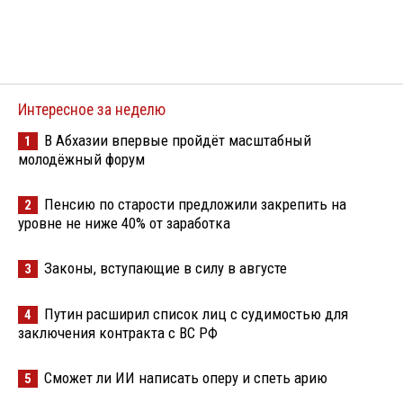
Интересное за неделю
В Абхазии впервые пройдёт масштабный
1
молодёжный форум
Пенсию по старости предложили закрепить на
2
уровне не ниже 40% от заработка
Законы, вступающие в силу в августе
3
Путин расширил список лиц с судимостью для
4
заключения контракта с ВС РФ
Сможет ли ИИ написать оперу и спеть арию
5