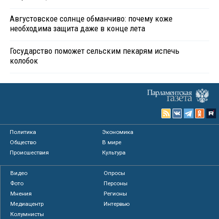
Августовское солнце обманчиво: почему коже
необходима защита даже в конце лета
Государство поможет сельским пекарям испечь
колобок
Политика
Экономика
Общество
В мире
Происшествия
Культура
Видео
Опросы
Фото
Персоны
Мнения
Регионы
Медиацентр
Интервью
Колумнисты