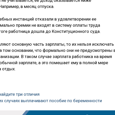
 не учитывается, ее доход оказывается ниже
апример, в месяц отпуска.
ебных инстанций отказали в удовлетворении ее
рмально премии не входят в систему оплаты труда
тоге работница дошла до Конституционного суда.
вляют основную часть зарплаты, то их нельзя исключать
а том основании, что формально они не предусмотрены 
ганизации. В таком случае зарплата работника на время
 обычной зарплате, а это помешает ему в полной мере
а отдых.
найдите три отличия
ких случаях выплачивают пособие по беременности