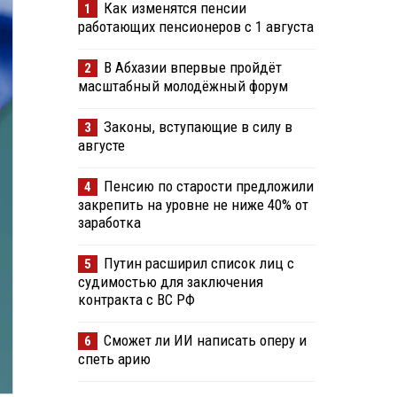
Как изменятся пенсии
1
работающих пенсионеров с 1 августа
В Абхазии впервые пройдёт
2
масштабный молодёжный форум
Законы, вступающие в силу в
3
августе
Пенсию по старости предложили
4
закрепить на уровне не ниже 40% от
заработка
Путин расширил список лиц с
5
судимостью для заключения
контракта с ВС РФ
Сможет ли ИИ написать оперу и
6
спеть арию