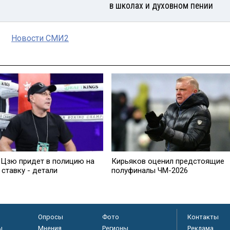
в школах и духовном пении
Новости СМИ2
 Цзю придет в полицию на
Кирьяков оценил предстоящие
ставку - детали
полуфиналы ЧМ-2026
Опросы
Фото
Контакты
ы
Мнения
Регионы
Реклама