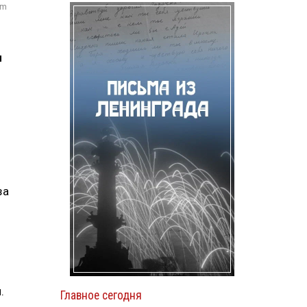
om
я
за
.
Главное сегодня