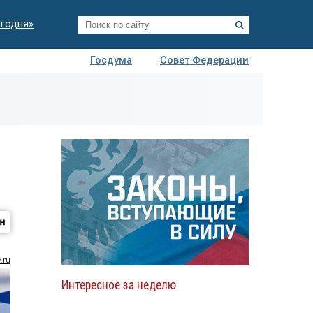
егодня»
Госдума
Совет Федерации
я
Авто
Недвижимость
Технологии
иза
.ru
Интересное за неделю