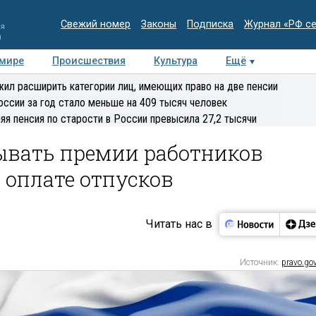
Свежий номер
Законы
Подписка
Журнал «РФ с
ия
и
 мире
Происшествия
Культура
Ещё
Медиацентр
Интервью
Колумнисты
Делова
ил расширить категории лиц, имеющих право на две пенсии
эксперт
оссии за год стало меньше на 409 тысяч человек
яя пенсия по старости в России превысила 27,2 тысячи
ывать премии работников
 оплате отпусков
Читать нас в
Источник:
pravo.gov