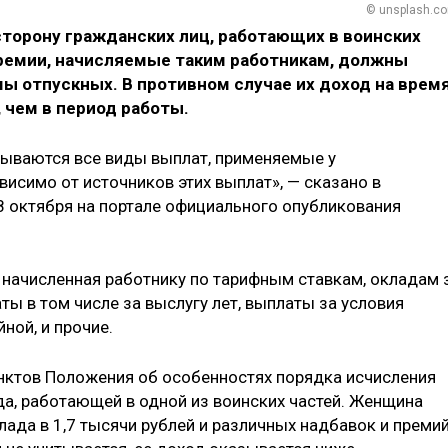
© unsplash.c
сторону гражданских лиц, работающих в воинских
премии, начисляемые таким работникам, должны
ы отпускных. В противном случае их доход на врем
 чем в период работы.
тываются все виды выплат, применяемые у
исимо от источников этих выплат», — сказано в
 октября на портале официального опубликования
, начисленная работнику по тарифным ставкам, окладам 
ты в том числе за выслугу лет, выплаты за условия
ной, и прочие.
нктов Положения об особенностях порядка исчисления
а, работающей в одной из воинских частей. Женщина
клада в 1,7 тысячи рублей и различных надбавок и премий