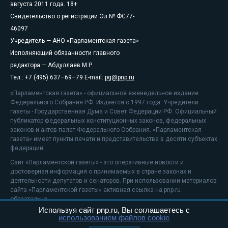
августа 2011 года. 18+
Свидетельство о регистрации Эл № ФС77-
46097
Учредитель — АНО «Парламентская газета»
Исполняющий обязанности главного
редактора — Абдуллаев М.Р.
Тел.: +7 (495) 637–69–79 E-mail:
pg@pnp.ru
«Парламентская газета» - официальное еженедельное издание
Федерального Собрания РФ. Издается с 1997 года. Учредители
газеты - Государственная Дума и Совет Федерации РФ. Официальный
публикатор федеральных конституционных законов, федеральных
законов и актов палат Федерального Собрания. «Парламентская
газета» имеет пункты печати и представительства в десяти субъектах
федерации.
Сайт «Парламентской газеты» - это оперативные новости и
достоверная информация о принимаемых в стране законах и
деятельности депутатов и сенаторов. При использовании материалов
сайта «Парламентской газеты» активная ссылка на pnp.ru
обязательна.
Используя сайт pnp.ru, Вы соглашаетесь с
На информационном ресурсе применяются
рекомендательные
использованием файлов cookie
технологии