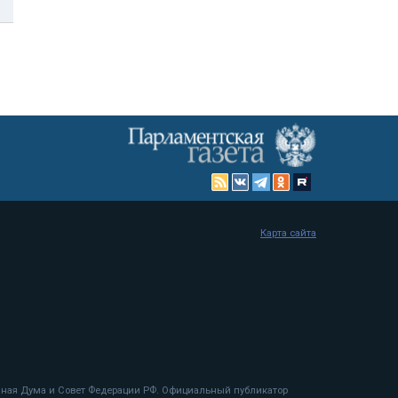
Карта сайта
енная Дума и Совет Федерации РФ. Официальный публикатор