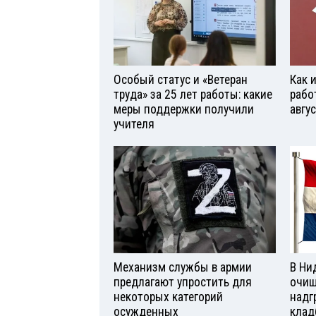
Особый статус и «Ветеран
Как 
труда» за 25 лет работы: какие
рабо
меры поддержки получили
авгу
учителя
Механизм службы в армии
В Ни
предлагают упростить для
очищ
некоторых категорий
надг
осужденных
клад