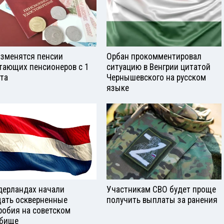
изменятся пенсии
Орбан прокомментировал
тающих пенсионеров с 1
ситуацию в Венгрии цитатой
ста
Чернышевского на русском
языке
дерландах начали
Участникам СВО будет проще
ать оскверненные
получить выплаты за ранения
робия на советском
бище