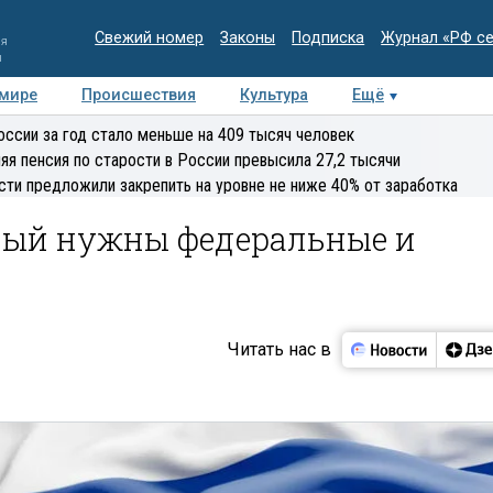
Свежий номер
Законы
Подписка
Журнал «РФ с
ия
и
 мире
Происшествия
Культура
Ещё
Медиацентр
Интервью
Колумнисты
Делова
оссии за год стало меньше на 409 тысяч человек
эксперт
яя пенсия по старости в России превысила 27,2 тысячи
сти предложили закрепить на уровне не ниже 40% от заработка
ный нужны федеральные и
Читать нас в