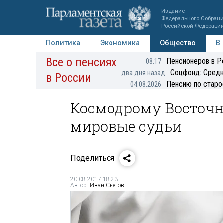
Издание
Федерального Собран
Российской Федераци
Политика
Экономика
Общество
В
Все о пенсиях
Фото
Авторы
Персоны
Мнения
Регионы
Пенсионеров в Р
08:17
Соцфонд: Средн
два дня назад
в России
Пенсию по старо
04.08.2026
Космодрому Восточ
мировые судьи
Поделиться
20.08.2017 18:23
Автор:
Иван Снегов