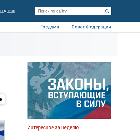
егодня»
Госдума
Совет Федерации
я
Авто
Недвижимость
Технологии
иза
Интересное за неделю