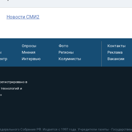
Новости СМИ2
Опросы
Фото
Контакты
ы
Мнения
Регионы
Реклама
ентр
Интервью
Колумнисты
Вакансии
регистрировано в
 технологий и
8+
.
дерального Собрания РФ. Издается с 1997 года. Учредители газеты - Государств