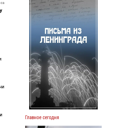
оса
у
и
чи
и
Главное сегодня