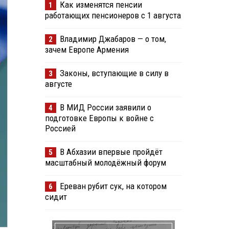
Как изменятся пенсии
1
работающих пенсионеров с 1 августа
Владимир Джабаров — о том,
2
зачем Европе Армения
Законы, вступающие в силу в
3
августе
В МИД России заявили о
4
подготовке Европы к войне с
Россией
В Абхазии впервые пройдёт
5
масштабный молодёжный форум
Ереван рубит сук, на котором
6
сидит