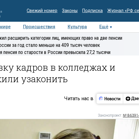
Свежий номер
Законы
Подписка
Журнал «РФ с
ия
и
 мире
Происшествия
Культура
Ещё
Медиацентр
Интервью
Колумнисты
Делова
ил расширить категории лиц, имеющих право на две пенсии
эксперт
оссии за год стало меньше на 409 тысяч человек
я пенсия по старости в России превысила 27,2 тысячи
вку кадров в колледжах и
или узаконить
Читать нас в
Законопроект:
№ 86391