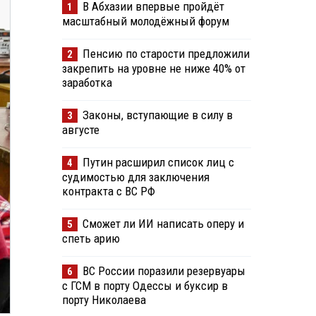
В Абхазии впервые пройдёт
1
масштабный молодёжный форум
Пенсию по старости предложили
2
закрепить на уровне не ниже 40% от
заработка
Законы, вступающие в силу в
3
августе
Путин расширил список лиц с
4
судимостью для заключения
контракта с ВС РФ
Сможет ли ИИ написать оперу и
5
спеть арию
ВС России поразили резервуары
6
с ГСМ в порту Одессы и буксир в
порту Николаева