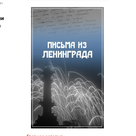
а»
ли
а
о