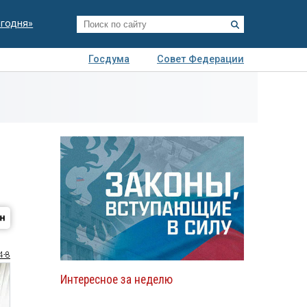
егодня»
Госдума
Совет Федерации
я
Авто
Недвижимость
Технологии
иза
4-8
Интересное за неделю