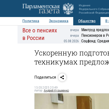
Издание
Федерального Собран
Российской Федераци
Политика
Экономика
Общество
В
Все о пенсиях
Фото
Авторы
Персоны
Мнения
Регионы
Минтруд предлож
вчера
Пенсионеров в Р
вчера
в России
Соцфонд: Средня
05.08.2026
Ускоренную подгото
техникумах предлож
Поделиться
13.03.2025 20:49
Автор:
Андрей Кузьменко