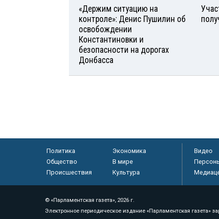
«Держим ситуацию на
Учас
контроле»: Денис Пушилин об
полу
освобождении
Константиновки и
безопасности на дорогах
Донбасса
Политика
Экономика
Видео
Общество
В мире
Персон
Происшествия
Культура
Медиац
© «Парламентская газета», 2026 г.
Электронное периодическое издание «Парламентская газета» за