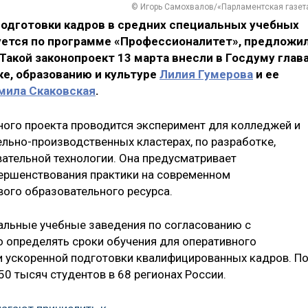
© Игорь Самохвалов/«Парламентская газет
одготовки кадров в средних специальных учебных
зуется по программе «Профессионалитет», предложи
 Такой законопроект 13 марта внесли в Госдуму глав
е, образованию и культуре
Лилия Гумерова
и ее
ила Скаковская
.
ного проекта проводится эксперимент для колледжей и
ельно-производственных кластерах, по разработке,
ательной технологии. Она предусматривает
вершенствования практики на современном
ого образовательного ресурса.
альные учебные заведения по согласованию с
 определять сроки обучения для оперативного
и ускоренной подготовки квалифицированных кадров. П
0 тысяч студентов в 68 регионах России.