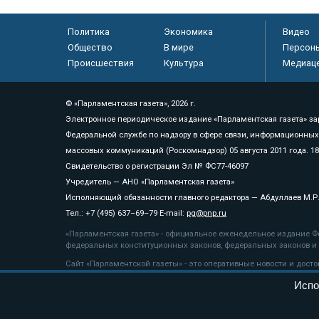
Политика
Экономика
Видео
Общество
В мире
Персон
Происшествия
Культура
Медиац
© «Парламентская газета», 2026 г.
Электронное периодическое издание «Парламентская газета» за
Федеральной службе по надзору в сфере связи, информационных
массовых коммуникаций (Роскомнадзор) 05 августа 2011 года. 1
Свидетельство о регистрации Эл № ФС77-46097
Учредитель — АНО «Парламентская газета»
Исполняющий обязанности главного редактора — Абдуллаев М.Р
Тел.: +7 (495) 637–69–79 E-mail:
pg@pnp.ru
«Парламентская газета» - официальное еженедельное издание Фе
федеральных конституционных законов, федеральных законов и а
Сайт «Парламентской газеты» - это оперативные новости и дост
«Парламентской газеты» активная ссылка на pnp.ru обязательна.
Испо
На информационном ресурсе применяются
рекомендательные т
Положение о защите персональных данных