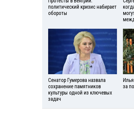
Протесты в Венгрии:
Серг
политический кризис набирает
когд
обороты
могу
межд
Сенатор Гумерова назвала
Илья
сохранение памятников
за п
культуры одной из ключевых
задач