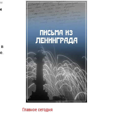
ии
и
 в
е.
Главное сегодня