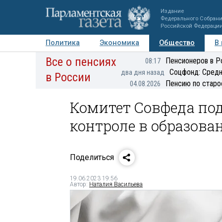
Издание
Федерального Собран
Российской Федераци
Политика
Экономика
Общество
В
Все о пенсиях
Фото
Авторы
Персоны
Мнения
Регионы
Пенсионеров в Р
08:17
Соцфонд: Средн
два дня назад
в России
Пенсию по старо
04.08.2026
Комитет Совфеда по
контроле в образова
Поделиться
19.06.2023 19:56
Автор:
Наталия Васильева