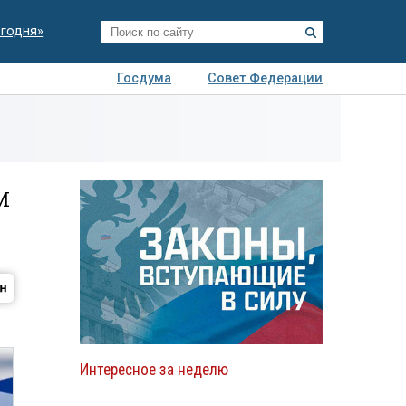
егодня»
Госдума
Совет Федерации
я
Авто
Недвижимость
Технологии
иза
м
Интересное за неделю