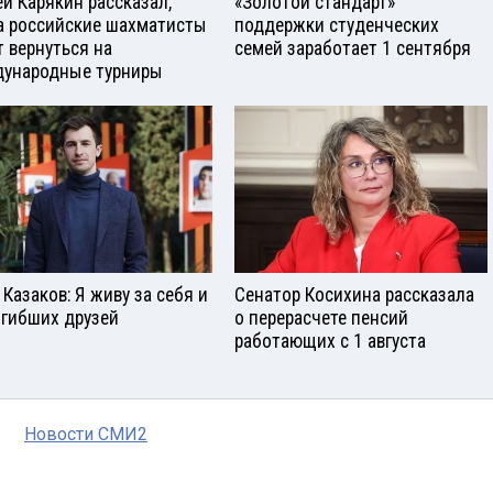
ей Карякин рассказал,
«Золотой стандарт»
а российские шахматисты
поддержки студенческих
т вернуться на
семей заработает 1 сентября
ународные турниры
 Казаков: Я живу за себя и
Сенатор Косихина рассказала
огибших друзей
о перерасчете пенсий
работающих с 1 августа
Новости СМИ2