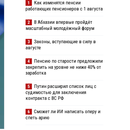
Как изменятся пенсии
1
работающих пенсионеров с 1 августа
В Абхазии впервые пройдёт
2
масштабный молодёжный форум
Законы, вступающие в силу в
3
августе
Пенсию по старости предложили
4
закрепить на уровне не ниже 40% от
заработка
Путин расширил список лиц с
5
судимостью для заключения
контракта с ВС РФ
Сможет ли ИИ написать оперу и
6
спеть арию