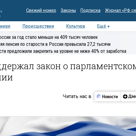
Свежий номер
Законы
Подписка
Журнал «РФ с
ия
и
 мире
Происшествия
Культура
Ещё
Медиацентр
Интервью
Колумнисты
Делова
оссии за год стало меньше на 409 тысяч человек
эксперт
яя пенсия по старости в России превысила 27,2 тысячи
сти предложили закрепить на уровне не ниже 40% от заработка
ддержал закон о парламентско
нии
Читать нас в