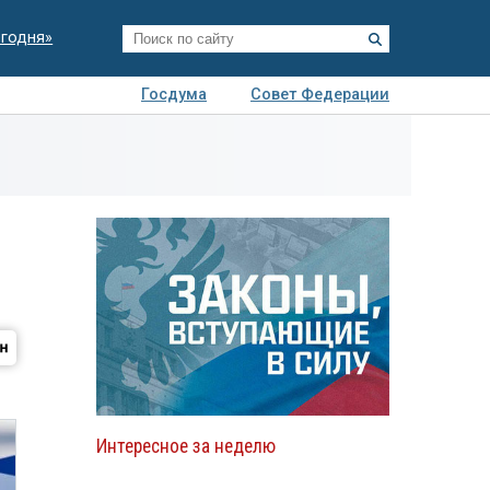
егодня»
Госдума
Совет Федерации
я
Авто
Недвижимость
Технологии
иза
Интересное за неделю