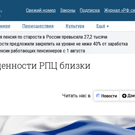
Свежий номер
Законы
Подписка
Журнал «РФ с
ия
и
 мире
Происшествия
Культура
Ещё
Медиацентр
Интервью
Колумнисты
Делова
я пенсия по старости в России превысила 27,2 тысячи
эксперт
ости предложили закрепить на уровне не ниже 40% от заработка
енсии работающих пенсионеров с 1 августа
ценности РПЦ близки
Читать нас в