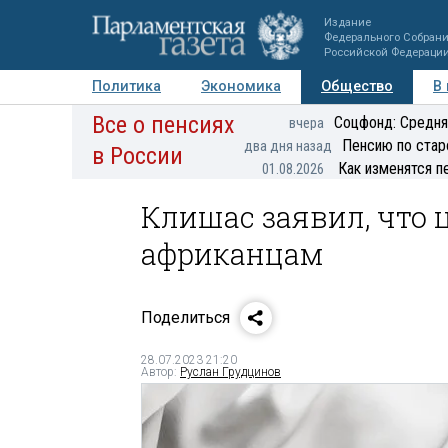
Издание
Федерального Собран
Российской Федераци
Политика
Экономика
Общество
В
Все о пенсиях
Фото
Авторы
Персоны
Мнения
Регионы
Соцфонд: Средня
вчера
Пенсию по стар
два дня назад
в России
Как изменятся п
01.08.2026
Клишас заявил, что 
африканцам
Поделиться
28.07.2023 21:20
Автор:
Руслан Грудцинов