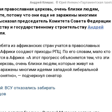
Андрей Клишас.
© Юрий Инякин/«Парламентская газет
ая православная церковь, очень близки людям,
е, потому что они еще не заражены многими
высказал председатель Комитета Совета Федерации
ству и государственному строительству
Андрей
ля.
ебята из африканских стран учатся в православных
х Африки создают приходы РПЦ. По его словам, мало кто
я в Африке. «А этот прогресс объясняется тем, что эти
церковь, очень близки людям, которые живут на
 заражены многими идеями западной либеральной
понятно», — подчеркнул сенатор.
й: ВСУ отказались забирать
цов