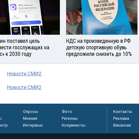
ин поставил цель
НДС на произведенную в РФ
вести госслужащих на
детскую спортивную обувь
с» к 2030 году
предложили снизить до 10%
Новости СМИ2
Новости СМИ2
Опросы
Фото
Контакты
ы
Мнения
Регионы
Реклама
ентр
Интервью
Колумнисты
Вакансии