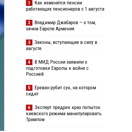
Как изменятся пенсии
1
работающих пенсионеров с 1 августа
Владимир Джабаров — о том,
2
зачем Европе Армения
Законы, вступающие в силу в
3
августе
В МИД России заявили о
4
подготовке Европы к войне с
Россией
Ереван рубит сук, на котором
5
сидит
Эксперт предрек крах попыток
6
киевского режима манипулировать
Трампом