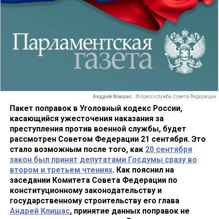
Андрей Клишас.
© пресс-служба Совета Федерации
Пакет поправок в Уголовный кодекс России,
касающийся ужесточения наказания за
преступления против военной службы, будет
рассмотрен Советом Федерации 21 сентября. Это
стало возможным после того, как
20 сентября
закон был принят депутатами Госдумы сразу во
втором и третьем чтениях
. Как пояснил на
заседании Комитета Совета Федерации по
конституционному законодательству и
государственному строительству его глава
Андрей Клишас
, принятие данных поправок не