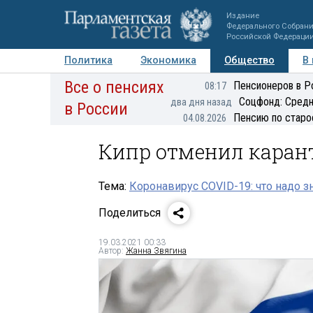
Издание
Федерального Собран
Российской Федераци
Политика
Экономика
Общество
В
Все о пенсиях
Фото
Авторы
Персоны
Мнения
Регионы
Пенсионеров в Р
08:17
Соцфонд: Средн
два дня назад
в России
Пенсию по старо
04.08.2026
Кипр отменил каран
Тема:
Коронавирус COVID-19: что надо з
Поделиться
19.03.2021 00:33
Автор:
Жанна Звягина