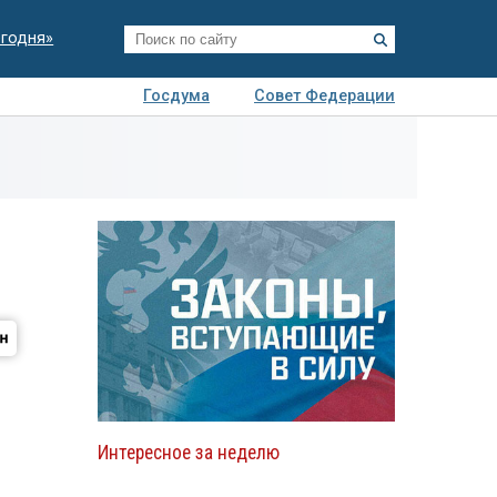
егодня»
Госдума
Совет Федерации
я
Авто
Недвижимость
Технологии
иза
Интересное за неделю