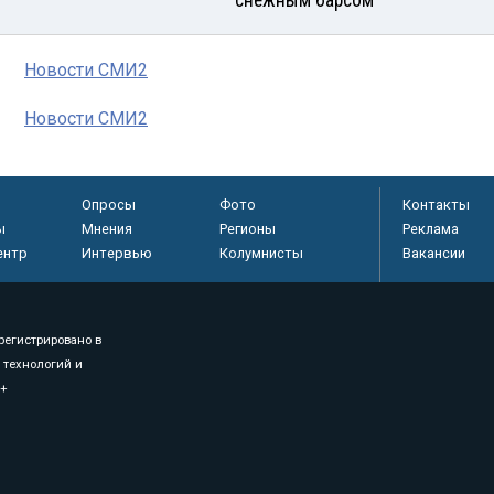
снежным барсом
Новости СМИ2
Новости СМИ2
Опросы
Фото
Контакты
ы
Мнения
Регионы
Реклама
ентр
Интервью
Колумнисты
Вакансии
регистрировано в
 технологий и
8+
.