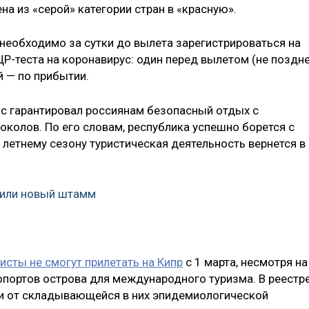
на из «серой» категории стран в «красную».
 необходимо за сутки до вылета зарегистрироваться на
ПЦР-теста на коронавирус: один перед вылетом (не поздне
й — по прибытии.
с гарантировал россиянам безопасный отдых с
колов. По его словам, республика успешно борется с
 летнему сезону туристическая деятельность вернется в
жили новый штамм
исты не смогут прилетать на Кипр
с 1 марта, несмотря на
опортов острова для международного туризма. В реестр
ти от складывающейся в них эпидемиологической