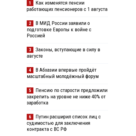
Как изменятся пенсии
1
работающих пенсионеров с 1 августа
В МИД России заявили о
2
подготовке Европы к войне с
Россией
Законы, вступающие в силу в
3
августе
В Абхазии впервые пройдёт
4
масштабный молодёжный форум
Пенсию по старости предложили
5
закрепить на уровне не ниже 40% от
заработка
Путин расширил список лиц с
6
судимостью для заключения
контракта с ВС РФ