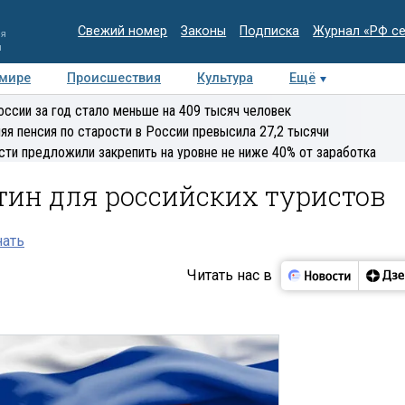
Свежий номер
Законы
Подписка
Журнал «РФ с
ия
и
 мире
Происшествия
Культура
Ещё
Медиацентр
Интервью
Колумнисты
Делова
оссии за год стало меньше на 409 тысяч человек
эксперт
яя пенсия по старости в России превысила 27,2 тысячи
сти предложили закрепить на уровне не ниже 40% от заработка
тин для российских туристов
нать
Читать нас в