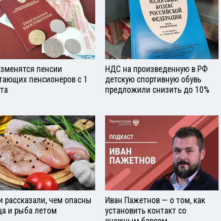
изменятся пенсии
НДС на произведенную в РФ
тающих пенсионеров с 1
детскую спортивную обувь
ста
предложили снизить до 10%
и рассказали, чем опасны
Иван Пажетнов — о том, как
ца и рыба летом
установить контакт со