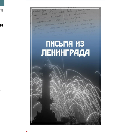
rg
 и
.