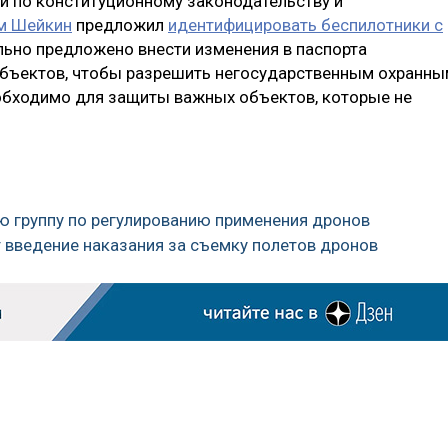
и по конституционному законодательству и
м Шейкин
предложил
идентифицировать беспилотники с
льно предложено внести изменения в паспорта
объектов, чтобы разрешить негосударственным охранн
еобходимо для защиты важных объектов, которые не
ю группу по регулированию применения дронов
 введение наказания за съемку полетов дронов