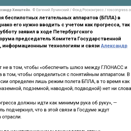
ксандр Хинштейн.
© Евгений Лучинский / Фонд Росконгресс / roscongress.o
я беспилотных летательных аппаратов (БПЛА) в
нако его нужно вводить с учетом как прогресса, так
субботу заявил в ходе Петербургского
орума председатель Комитета Государственной
, информационным технологиям и связи
Александр
т не в том, чтобы «обеспечить шлюз между ГЛОНАСС и
а в том, чтобы определиться с понятийным аппаратом. В
оссии определен лишь режим полета БПЛА, в то время как
наземной, подземной, наводной, подводной) нет ни слова
гресса должны идти как минимум рука об руку», —
ь подчеркнул, что в этой связи в Госдуме ждут
 отрасли.