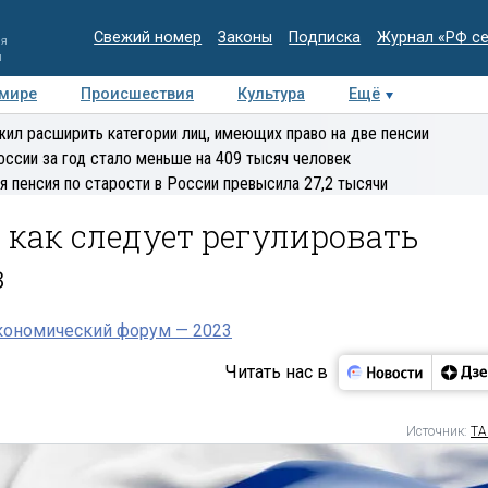
Свежий номер
Законы
Подписка
Журнал «РФ с
ия
и
 мире
Происшествия
Культура
Ещё
Медиацентр
Интервью
Колумнисты
Делова
ил расширить категории лиц, имеющих право на две пенсии
эксперт
оссии за год стало меньше на 409 тысяч человек
я пенсия по старости в России превысила 27,2 тысячи
 как следует регулировать
в
кономический форум — 2023
Читать нас в
Источник:
ТА