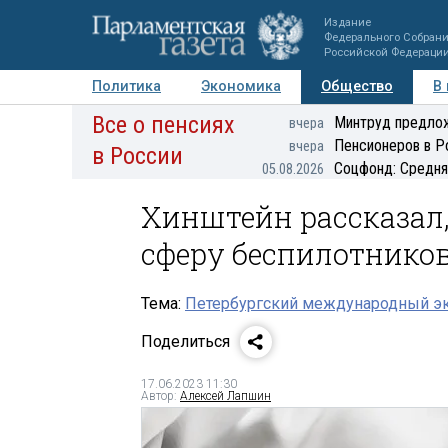
Издание
Федерального Собран
Российской Федераци
Политика
Экономика
Общество
В
Все о пенсиях
Фото
Авторы
Персоны
Мнения
Регионы
Минтруд предлож
вчера
Пенсионеров в Р
вчера
в России
Соцфонд: Средня
05.08.2026
Хинштейн рассказал,
сферу беспилотнико
Тема:
Петербургский международный э
Поделиться
17.06.2023 11:30
Автор:
Алексей Лапшин