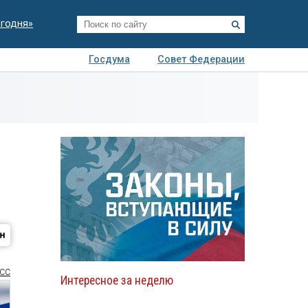
егодня»
Госдума
Совет Федерации
я
Авто
Недвижимость
Технологии
иза
СС
Интересное за неделю