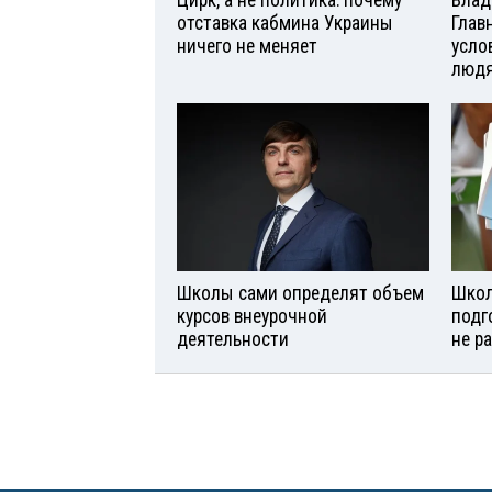
Цирк, а не политика: почему
Влад
отставка кабмина Украины
Глав
ничего не меняет
усло
люд
Школы сами определят объем
Школ
курсов внеурочной
подг
деятельности
не р