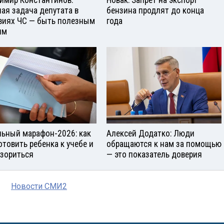
имир Константинов:
Новак: Запрет на экспорт
ная задача депутата в
бензина продлят до конца
виях ЧС — быть полезным
года
ям
ьный марафон-2026: как
Алексей Додатко: Люди
отовить ребенка к учебе и
обращаются к нам за помощью
азориться
— это показатель доверия
Новости СМИ2