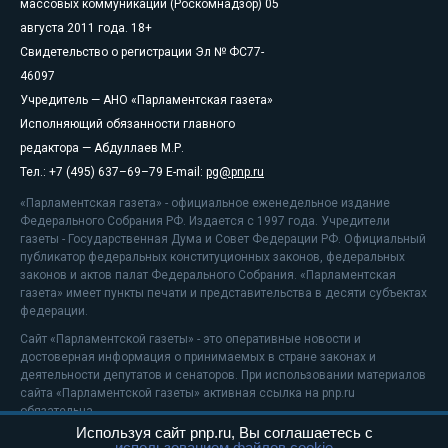
массовых коммуникаций (Роскомнадзор) 05
августа 2011 года. 18+
Свидетельство о регистрации Эл № ФС77-
46097
Учредитель — АНО «Парламентская газета»
Исполняющий обязанности главного
редактора — Абдуллаев М.Р.
Тел.: +7 (495) 637–69–79 E-mail:
pg@pnp.ru
«Парламентская газета» - официальное еженедельное издание
Федерального Собрания РФ. Издается с 1997 года. Учредители
газеты - Государственная Дума и Совет Федерации РФ. Официальный
публикатор федеральных конституционных законов, федеральных
законов и актов палат Федерального Собрания. «Парламентская
газета» имеет пункты печати и представительства в десяти субъектах
федерации.
Сайт «Парламентской газеты» - это оперативные новости и
достоверная информация о принимаемых в стране законах и
деятельности депутатов и сенаторов. При использовании материалов
сайта «Парламентской газеты» активная ссылка на pnp.ru
обязательна.
Используя сайт pnp.ru, Вы соглашаетесь с
На информационном ресурсе применяются
рекомендательные
использованием файлов cookie