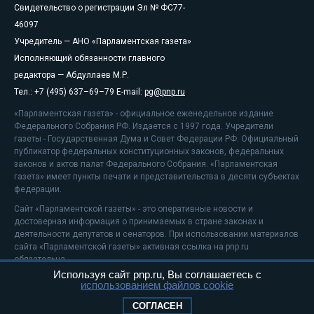
Свидетельство о регистрации Эл № ФС77-
46097
Учредитель — АНО «Парламентская газета»
Исполняющий обязанности главного
редактора — Абдуллаев М.Р.
Тел.: +7 (495) 637–69–79 E-mail:
pg@pnp.ru
«Парламентская газета» - официальное еженедельное издание
Федерального Собрания РФ. Издается с 1997 года. Учредители
газеты - Государственная Дума и Совет Федерации РФ. Официальный
публикатор федеральных конституционных законов, федеральных
законов и актов палат Федерального Собрания. «Парламентская
газета» имеет пункты печати и представительства в десяти субъектах
федерации.
Сайт «Парламентской газеты» - это оперативные новости и
достоверная информация о принимаемых в стране законах и
деятельности депутатов и сенаторов. При использовании материалов
сайта «Парламентской газеты» активная ссылка на pnp.ru
обязательна.
Используя сайт pnp.ru, Вы соглашаетесь с
На информационном ресурсе применяются
рекомендательные
использованием файлов cookie
технологии
Положение о защите персональных данных
СОГЛАСЕН