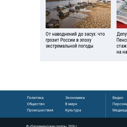
От наводнений до засух: что
Депу
грозит России в эпоху
Пенс
экстремальной погоды
стаж
на н
Политика
Экономика
Видео
Общество
В мире
Персон
Происшествия
Культура
Медиац
© «Парламентская газета», 2026 г.