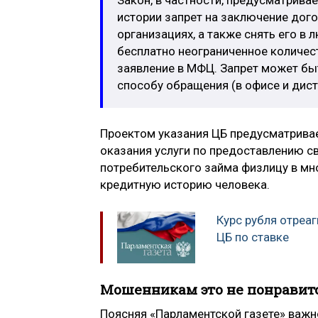
Закон, в частности, предусматривае
истории запрет на заключение дог
организациях, а также снять его в
бесплатно неограниченное количест
заявление в МФЦ. Запрет может быт
способу обращения (в офисе и дист
Проектом указания ЦБ предусматривае
оказания услуги по предоставлению с
потребительского займа физлицу в мн
кредитную историю человека.
Курс рубля отреа
ЦБ по ставке
Мошенникам это не понравит
Поясняя «Парламентской газете» важн