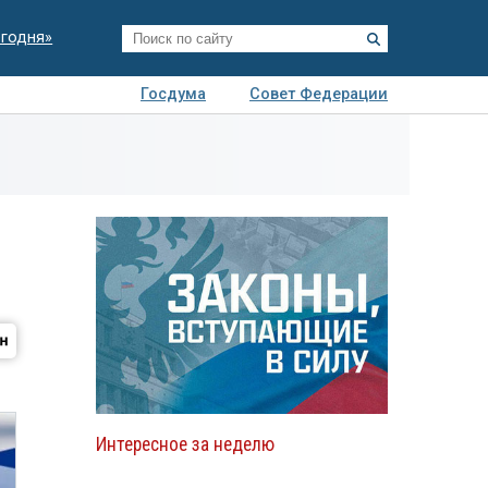
егодня»
Госдума
Совет Федерации
я
Авто
Недвижимость
Технологии
иза
Интересное за неделю