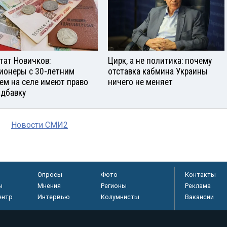
тат Новичков:
Цирк, а не политика: почему
ионеры с 30-летним
отставка кабмина Украины
ем на селе имеют право
ничего не меняет
адбавку
Новости СМИ2
Опросы
Фото
Контакты
ы
Мнения
Регионы
Реклама
ентр
Интервью
Колумнисты
Вакансии