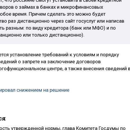
т, что россияне смогут установить в своей кредитной
оворов о займах в банках и микрофинансовых
 любое время. Причем сделать это можно будет
во раз дистанционно через сайт госуслуг или написав
ь разным: по виду кредитора (банк или МФО) и по
анционно или только дистанционно).
тся установление требований к условиям и порядку
ведений о запрете на заключение договоров
огофункциональном центре, а также внесения сведений 
гировал снижением на решение
ся
ость утвержденной нормы, глава Комитета Госдумы по