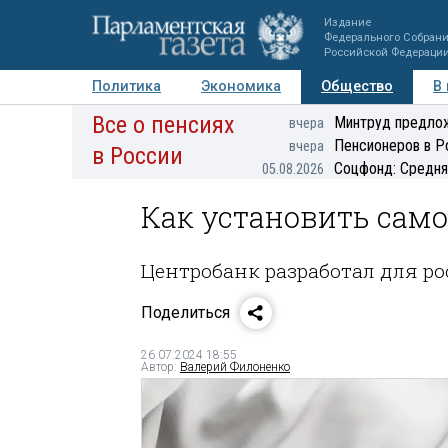
Издание
Федерального Собран
Российской Федераци
Политика
Экономика
Общество
В
Все о пенсиях
Фото
Авторы
Персоны
Мнения
Регионы
Минтруд предлож
вчера
Пенсионеров в Р
вчера
в России
Соцфонд: Средня
05.08.2026
Как установить само
Центробанк разработал для р
Поделиться
26.07.2024 18:55
Автор:
Валерий Филоненко