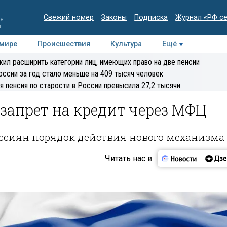
Свежий номер
Законы
Подписка
Журнал «РФ с
ия
и
 мире
Происшествия
Культура
Ещё
Медиацентр
Интервью
Колумнисты
Делова
ил расширить категории лиц, имеющих право на две пенсии
эксперт
оссии за год стало меньше на 409 тысяч человек
я пенсия по старости в России превысила 27,2 тысячи
запрет на кредит через МФЦ
оссиян порядок действия нового механизма
Читать нас в