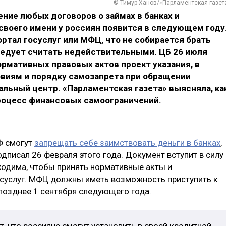
© Тимур Ханов/«Парламентская газет
ение любых договоров о займах в банках и
своего имени у россиян появится в следующем году
ртал госуслуг или МФЦ, что не собирается брать
следует считать недействительными. ЦБ 26 июля
ормативных правовых актов проект указания, в
овиям и порядку самозапрета при обращении
льный центр. «Парламентская газета» выясняла, ка
роцесс финансовых самоограничений.
Ф смогут
запрещать себе заимствовать деньги в банках
,
дписал 26 февраля этого года. Документ вступит в силу
ходима, чтобы принять нормативные акты и
осуслуг. МФЦ должны иметь возможность приступить к
позднее 1 сентября следующего года.