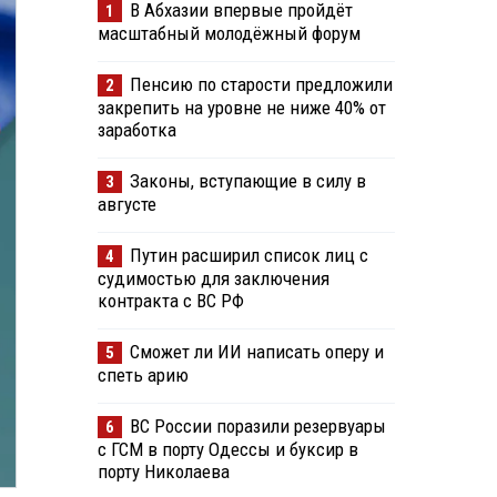
В Абхазии впервые пройдёт
1
масштабный молодёжный форум
Пенсию по старости предложили
2
закрепить на уровне не ниже 40% от
заработка
Законы, вступающие в силу в
3
августе
Путин расширил список лиц с
4
судимостью для заключения
контракта с ВС РФ
Сможет ли ИИ написать оперу и
5
спеть арию
ВС России поразили резервуары
6
с ГСМ в порту Одессы и буксир в
порту Николаева