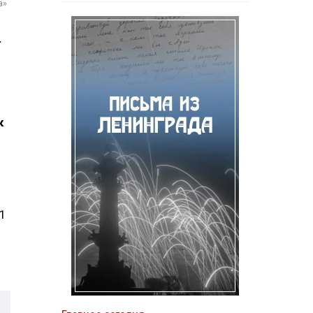
а»
.
к
 1