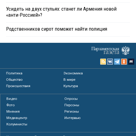
Усидеть на двух стульях: станет ли Армения новой
«анти-Россией»?
Родственников сирот поможет найти полиция
Политика
Экономика
Общество
В мире
Происшествия
Культура
Видео
Опросы
Фото
Персоны
Мнения
Регионы
Медиацентр
Интервью
Колумнисты