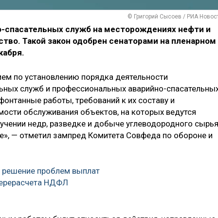
© Григорий Сысоев / РИА Новос
о-спасательных служб на месторождениях нефти и
ство. Такой закон одобрен сенаторами на пленарном
кабря.
ием по установлению порядка деятельности
ьных служб и профессиональных аварийно-спасательны
нтанные работы, требований к их составу и
мости обслуживания объектов, на которых ведутся
учении недр, разведке и добыче углеводородного сырья
е», — отметил зампред Комитета Совфеда по обороне и
а решение проблем выплат
перерасчета НДФЛ