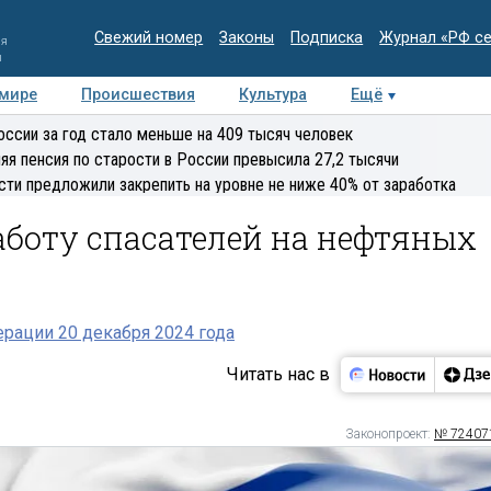
Свежий номер
Законы
Подписка
Журнал «РФ с
ия
и
 мире
Происшествия
Культура
Ещё
Медиацентр
Интервью
Колумнисты
Делова
оссии за год стало меньше на 409 тысяч человек
эксперт
яя пенсия по старости в России превысила 27,2 тысячи
сти предложили закрепить на уровне не ниже 40% от заработка
боту спасателей на нефтяных
рации 20 декабря 2024 года
Читать нас в
Законопроект:
№ 72407