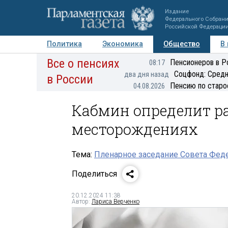
Издание
Федерального Собран
Российской Федераци
Политика
Экономика
Общество
В
Все о пенсиях
Фото
Авторы
Персоны
Мнения
Регионы
Пенсионеров в Р
08:17
Соцфонд: Средн
два дня назад
в России
Пенсию по старо
04.08.2026
Кабмин определит ра
месторождениях
Тема:
Пленарное заседание Совета Феде
Поделиться
20.12.2024 11:38
Автор:
Лариса Верченко