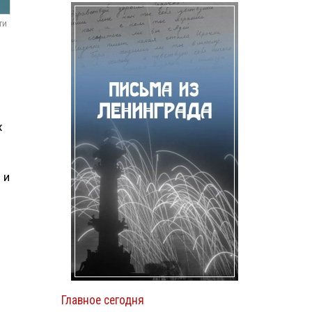
ти
х
 и
Главное сегодня