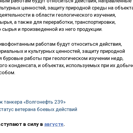
ьным работам будут относиться действия, направленные
льтурных ценностей, защиту природной среды на объекта
еятельности в области геологического изучения,
рья, а также для переработки, транспортировки,
 сырья и произведенной из него продукции.
отивофонтанным работам будут относиться действия,
ериальных и культурных ценностей, защиту природной
я буровые работы при геологическом изучении недр,
вого конденсата, и объектах, используемых при их добыч
собом.
ж танкера «Волгонефть 239»
 статус ветерана боевых действий
вступают в силу в
августе
.