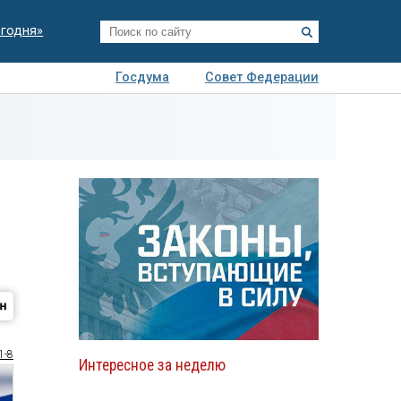
егодня»
Госдума
Совет Федерации
я
Авто
Недвижимость
Технологии
иза
1-8
Интересное за неделю