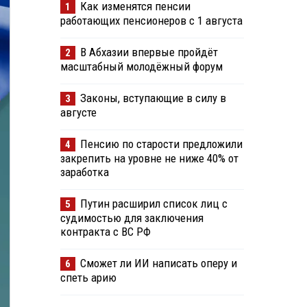
Как изменятся пенсии
1
работающих пенсионеров с 1 августа
В Абхазии впервые пройдёт
2
масштабный молодёжный форум
Законы, вступающие в силу в
3
августе
Пенсию по старости предложили
4
закрепить на уровне не ниже 40% от
заработка
Путин расширил список лиц с
5
судимостью для заключения
контракта с ВС РФ
Сможет ли ИИ написать оперу и
6
спеть арию