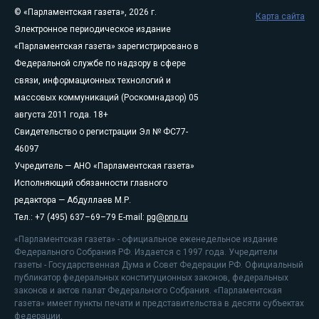
© «Парламентская газета», 2026 г.
Карта сайта
Электронное периодическое издание
«Парламентская газета» зарегистрировано в
Федеральной службе по надзору в сфере
связи, информационных технологий и
массовых коммуникаций (Роскомнадзор) 05
августа 2011 года. 18+
Свидетельство о регистрации Эл № ФС77-
46097
Учредитель — АНО «Парламентская газета»
Исполняющий обязанности главного
редактора — Абдуллаев М.Р.
Тел.: +7 (495) 637–69–79 E-mail:
pg@pnp.ru
«Парламентская газета» - официальное еженедельное издание
Федерального Собрания РФ. Издается с 1997 года. Учредители
газеты - Государственная Дума и Совет Федерации РФ. Официальный
публикатор федеральных конституционных законов, федеральных
законов и актов палат Федерального Собрания. «Парламентская
газета» имеет пункты печати и представительства в десяти субъектах
федерации.