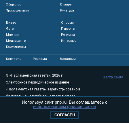
Общество
В мире
Происшествия
Культура
Видео
Опросы
Фото
Персоны
Мнения
Регионы
Медиацентр
Интервью
Колумнисты
Контакты
Реклама
Вакансии
© «Парламентская газета», 2026 г.
Карта сайта
Электронное периодическое издание
«Парламентская газета» зарегистрировано в
Федеральной службе по надзору в сфере
Используя сайт pnp.ru, Вы соглашаетесь с
связи, информационных технологий и
использованием файлов cookie
массовых коммуникаций (Роскомнадзор) 05
СОГЛАСЕН
августа 2011 года. 18+
Свидетельство о регистрации Эл № ФС77-