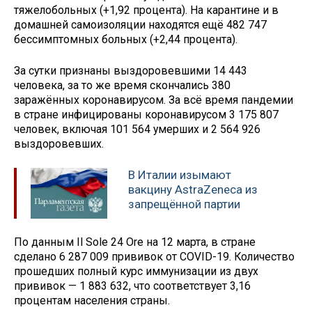
тяжелобольных (+1,92 процента). На карантине и в
домашней самоизоляции находятся ещё 482 747
бессимптомных больных (+2,44 процента).
За сутки признаны выздоровевшими 14 443
человека, за то же время скончались 380
заражённых коронавирусом. За всё время пандемии
в стране инфицированы коронавирусом 3 175 807
человек, включая 101 564 умерших и 2 564 926
выздоровевших.
В Италии изымают
вакцину AstraZeneca из
запрещённой партии
По данным Il Sole 24 Ore на 12 марта, в стране
сделано 6 287 009 прививок от COVID-19. Количество
прошедших полный курс иммунизации из двух
прививок — 1 883 632, что соответствует 3,16
процентам населения страны.