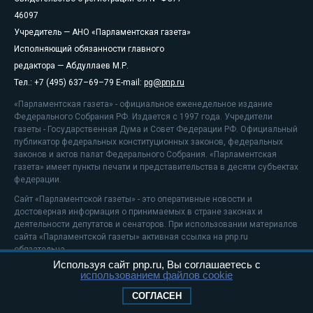
46097
Учредитель — АНО «Парламентская газета»
Исполняющий обязанности главного
редактора — Абдуллаев М.Р.
Тел.: +7 (495) 637–69–79 E-mail:
pg@pnp.ru
«Парламентская газета» - официальное еженедельное издание
Федерального Собрания РФ. Издается с 1997 года. Учредители
газеты - Государственная Дума и Совет Федерации РФ. Официальный
публикатор федеральных конституционных законов, федеральных
законов и актов палат Федерального Собрания. «Парламентская
газета» имеет пункты печати и представительства в десяти субъектах
федерации.
Сайт «Парламентской газеты» - это оперативные новости и
достоверная информация о принимаемых в стране законах и
деятельности депутатов и сенаторов. При использовании материалов
сайта «Парламентской газеты» активная ссылка на pnp.ru
обязательна.
Используя сайт pnp.ru, Вы соглашаетесь с
На информационном ресурсе применяются
рекомендательные
использованием файлов cookie
технологии
Положение о защите персональных данных
СОГЛАСЕН